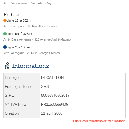
Arrêt Vaucanson - Place Alice Guy
En bus
Ligne 12, à 352 m
Arrêt Fusaparc - 10 Rue Albert Einstein
Ligne R9, à 328 m
Arrêt Base Aérienne - 323 Avenue André Maginot
Ligne 2, à 130 m
Arrêt Aérogare - 23 Rue Georges Méliès
Informations
Enseigne
DECATHLON
Forme juridique
SAS
SIRET
50056940502017
N° TVA Intra.
FR11500569405
Création
21 avril 2008
Éditer les informations de mon magasin