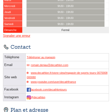
Mardi
9h30 - 19h30
Mercredi
9h30 - 19h30
Jeudi
9h30 - 19h30
Vendredi
9h30 - 19h30
Samedi
9h30 - 19h30
Dimanche
Fermé
Signaler une erreur
Contact
Téléphone
Téléphoner au magasin
Email
romain.deniauⓐdecathlon.com
www.decathlon.fr/store-view/magasin-de-sports-tours-0070008
Site web
000080
www.youtube.com/user/decathfrance
Facebook
facebook.com/decathlontours
Instagram
@decathlon
Plan et adresse