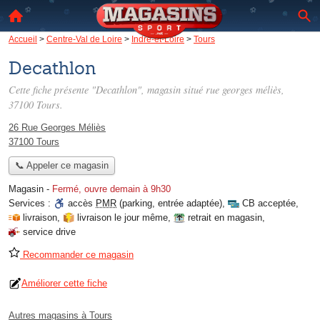
Accueil
>
Centre-Val de Loire
>
Indre-et-Loire
>
Tours
Decathlon
Cette fiche présente "Decathlon", magasin situé
rue georges méliès
,
37100 Tours.
26 Rue Georges Méliès
37100 Tours
📞 Appeler ce magasin
Magasin
-
Fermé, ouvre demain à 9h30
Services :
accès
PMR
(parking, entrée adaptée)
,
CB acceptée
,
livraison
,
livraison le jour même
,
retrait en magasin
,
service drive
Recommander ce magasin
Améliorer cette fiche
Autres magasins à Tours