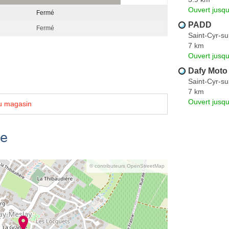
Ouvert jusq
Fermé
PADD
Fermé
Saint-Cyr-su
7 km
Ouvert jusqu
Dafy Moto
Saint-Cyr-su
7 km
Ouvert jusqu
u magasin
se
© contributeurs OpenStreetMap