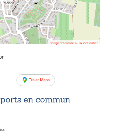
Corriger l’adresse ou la localisation
on
Trajet Maps
nsports en commun
ise