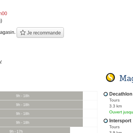
9h00
)
agasin.
Je recommande
y
Mag
Decathlon
9h - 18h
Tours
9h - 18h
3.3 km
Ouvert jusq
9h - 18h
Intersport
9h - 18h
Tours
9h - 17h
3.9 km