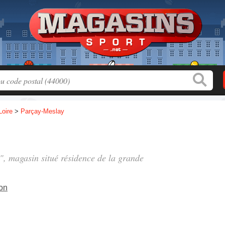
Loire
>
Parçay-Meslay
", magasin situé
résidence de la grande
on