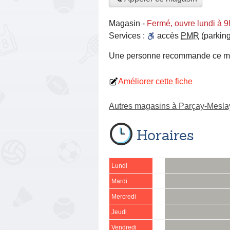
Magasin
-
Fermé, ouvre lundi à 
Services :
accès
PMR
(parking
Une personne
recommande
ce m
Améliorer cette fiche
Autres magasins à Parçay-Mesla
Horaires
Lundi
Mardi
Mercredi
Jeudi
Vendredi