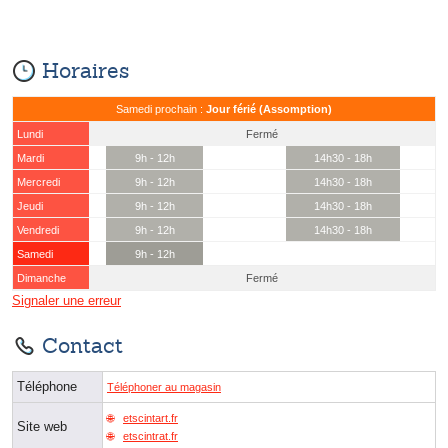
Horaires
Samedi prochain :
Jour férié (Assomption)
Lundi
Fermé
Mardi
9h - 12h
14h30 - 18h
Mercredi
9h - 12h
14h30 - 18h
Jeudi
9h - 12h
14h30 - 18h
Vendredi
9h - 12h
14h30 - 18h
Samedi
9h - 12h
Dimanche
Fermé
Signaler une erreur
Contact
Téléphone
Téléphoner au magasin
etscintart.fr
Site web
etscintrat.fr