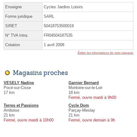
Enseigne
Cycles Jardins Loisirs
Forme juridique
SARL
SIRET
50418753500019
N° TVA Intra.
FR04504187535
Création
1 avril 2008
Éditer les informations de mon magasin
Magasins proches
VESELY Nadine
Garnier Bernard
Pocé-sur-Cisse
Montoire-sur-le-Loir
17 km
18 km
Fermé, ouvre mardi à 9h00
Terres et Passions
Cycle Dom
Amboise
Parçay-Meslay
21 km
21 km
Fermé, ouvre mardi à 10h00
Fermé, ouvre demain à 9h