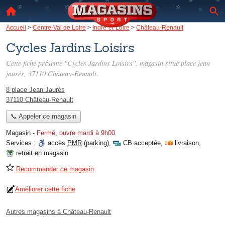
Accueil
>
Centre-Val de Loire
>
Indre-et-Loire
>
Château-Renault
Cycles Jardins Loisirs
Cette fiche présente "Cycles Jardins Loisirs", magasin situé
place jean
jaurès
, 37110 Château-Renault.
8 place Jean Jaurès
37110 Château-Renault
📞 Appeler ce magasin
Magasin
-
Fermé, ouvre mardi à 9h00
Services :
accès
PMR
(parking)
,
CB acceptée
,
livraison
,
retrait en magasin
Recommander ce magasin
Améliorer cette fiche
Autres magasins à Château-Renault