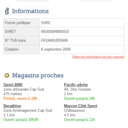
Informations
Forme juridique
SARL
SIRET
49183594800010
N° TVA Intra.
FR19491835948
Création
8 septembre 2006
Éditer les informations de mon magasin
Magasins proches
Sport 2000
Pacific pêche
zone artisanale Cap Sud
All. Des Goutais
475 mètres
1 km
Fermé, ouvre à 10h
Ouvert jusqu'à 19h
Decathlon
Marcon Côté Sport
Zone Aménagement Cap Sud
Châteauroux
1.1 km
4.5 km
Ouvert jusqu'à 19h30
Ouvert jusqu'à 12h