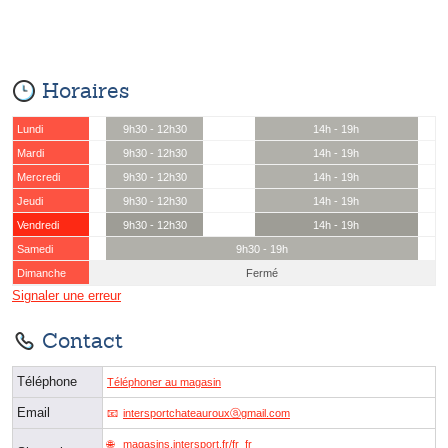
Horaires
Lundi
9h30 - 12h30
14h - 19h
Mardi
9h30 - 12h30
14h - 19h
Mercredi
9h30 - 12h30
14h - 19h
Jeudi
9h30 - 12h30
14h - 19h
Vendredi
9h30 - 12h30
14h - 19h
Samedi
9h30 - 19h
Dimanche
Fermé
Signaler une erreur
Contact
Téléphone
Téléphoner au magasin
Email
intersportchateaurouxⓐgmail.com
magasins.intersport.fr/fr_fr