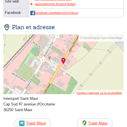
Site web
www.intersport.fr/store-finder/
Facebook
facebook.com/intersport.france
Plan et adresse
© contributeurs OpenStreetMap
Corriger l’adresse ou la localisation
Intersport Saint Maur
Cap Sud 87 avenue d'Occitanie
36250 Saint-Maur
Trajet Waze
Trajet Maps