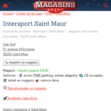
Accueil
>
Centre-Val de Loire
>
Indre
>
Saint-Maur
Intersport Saint Maur
Cette fiche présente "Intersport Saint Maur", magasin situé
avenue
d'occitanie
, 36250 Saint-Maur.
Cap Sud
87 avenue d'Occitanie
36250 Saint-Maur
📞 Appeler ce magasin
Magasin
-
Ouvert jusqu'à 12h30
Services :
accès
PMR
(parking, entrée adaptée)
,
CB acceptée
,
retrait en magasin
,
service drive
Recommander ce magasin
Améliorer cette fiche
Autres magasins à Saint-Maur