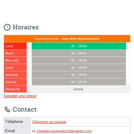
Horaires
Samedi prochain :
Jour férié (Assomption)
Lundi
9h - 19h30
Mardi
9h - 19h30
Mercredi
9h - 19h30
Jeudi
9h - 19h30
Vendredi
9h - 19h30
Samedi
9h - 19h30
Dimanche
Fermé
Signaler une erreur
Contact
Téléphone
Téléphoner au magasin
Email
charlotte.bougarelle1ⓐdecathlon.com