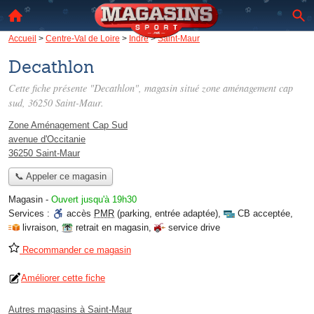
Accueil
>
Centre-Val de Loire
>
Indre
>
Saint-Maur
Decathlon
Cette fiche présente "Decathlon", magasin situé
zone aménagement cap
sud
, 36250 Saint-Maur.
Zone Aménagement Cap Sud
avenue d'Occitanie
36250 Saint-Maur
📞 Appeler ce magasin
Magasin
-
Ouvert jusqu'à 19h30
Services :
accès
PMR
(parking, entrée adaptée)
,
CB acceptée
,
livraison
,
retrait en magasin
,
service drive
Recommander ce magasin
Améliorer cette fiche
Autres magasins à Saint-Maur