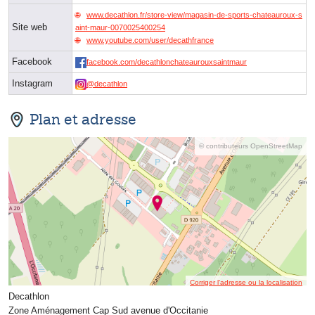
www.decathlon.fr/store-view/magasin-de-sports-chateauroux-s
Site web
aint-maur-0070025400254
www.youtube.com/user/decathfrance
Facebook
facebook.com/decathlonchateaurouxsaintmaur
Instagram
@decathlon
Plan et adresse
© contributeurs OpenStreetMap
Corriger l’adresse ou la localisation
Decathlon
Zone Aménagement Cap Sud avenue d'Occitanie