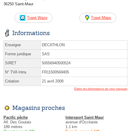
36250 Saint-Maur
Trajet Waze
Trajet Maps
Informations
Enseigne
DECATHLON
Forme juridique
SAS
SIRET
50056940500524
N° TVA Intra.
FR11500569405
Création
21 avril 2008
Éditer les informations de mon magasin
Magasins proches
Pacific pêche
Intersport Saint Maur
All. Des Goutais
avenue d'Occitanie
189 mètres
1.1 km