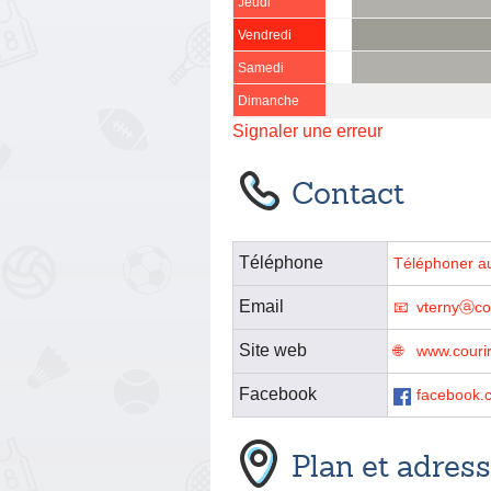
Jeudi
Vendredi
Samedi
Dimanche
Signaler une erreur
Contact
Téléphone
Téléphoner a
Email
vternyⓐcou
Site web
www.couri
Facebook
facebook.
Plan et adres