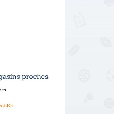
asins proches
nes
e à 10h