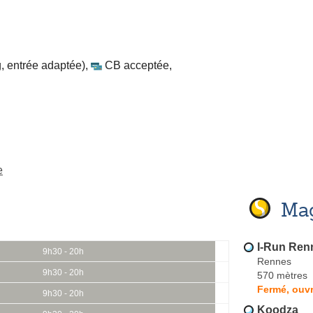
, entrée adaptée)
,
CB acceptée
,
e
Mag
I-Run Ren
9h30 - 20h
Rennes
9h30 - 20h
570 mètres
Fermé, ouvr
9h30 - 20h
Koodza