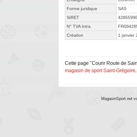
Forme juridique
SAS
SIRET
4285599
N° TVA Intra.
FR09428
Création
1 janvier
Cette page "Courir Route de Saint 
magasin de sport Saint-Grégoire
.
MagasinSport.net vo