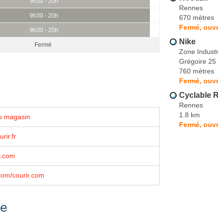
9h30 - 20h
Rennes
9h30 - 20h
670 mètres
Fermé, ouvr
9h30 - 20h
Nike
Fermé
Zone Industr
Grégoire 25
760 mètres
Fermé, ouvr
Cyclable R
Rennes
1.8 km
u magasin
Fermé, ouvr
rir.fr
r.com
com/courir.com
se