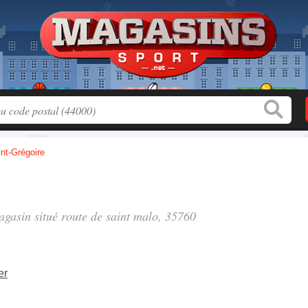
nt-Grégoire
magasin situé
route de saint malo
, 35760
er