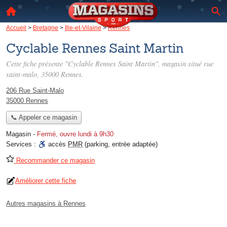
Accueil
>
Bretagne
>
Ille-et-Vilaine
>
Rennes
Cyclable Rennes Saint Martin
Cette fiche présente "Cyclable Rennes Saint Martin", magasin situé
rue
saint-malo
, 35000 Rennes.
206 Rue Saint-Malo
35000 Rennes
📞 Appeler ce magasin
Magasin
-
Fermé, ouvre lundi à 9h30
Services :
accès
PMR
(parking, entrée adaptée)
Recommander ce magasin
Améliorer cette fiche
Autres magasins à Rennes