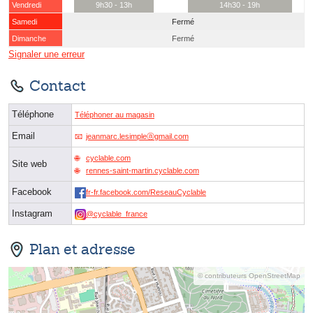
Vendredi
9h30 - 13h
14h30 - 19h
Samedi
Fermé
Dimanche
Fermé
Signaler une erreur
Contact
Téléphone
Téléphoner au magasin
Email
jeanmarc.lesimpleⓐgmail.com
cyclable.com
Site web
rennes-saint-martin.cyclable.com
Facebook
fr-fr.facebook.com/ReseauCyclable
Instagram
@cyclable_france
Plan et adresse
© contributeurs OpenStreetMap