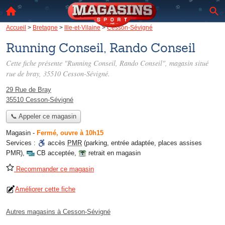
Accueil
>
Bretagne
>
Ille-et-Vilaine
>
Cesson-Sévigné
Running Conseil, Rando Conseil
Cette fiche présente "Running Conseil, Rando Conseil", magasin situé
rue de bray
, 35510 Cesson-Sévigné.
29 Rue de Bray
35510 Cesson-Sévigné
📞 Appeler ce magasin
Magasin
-
Fermé, ouvre à 10h15
Services :
accès
PMR
(parking, entrée adaptée, places assises
PMR)
,
CB acceptée
,
retrait en magasin
Recommander ce magasin
Améliorer cette fiche
Autres magasins à Cesson-Sévigné