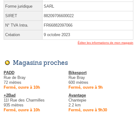
Forme juridique
SARL
SIRET
88209706600022
N° TVA Intra.
FR66882097066
Création
9 octobre 2023
Éditer les informations de mon magasin
Magasins proches
PADD
Bikesport
Rue de Bray
Rue Bray
72 mètres
600 mètres
Fermé, ouvre à 10h
Fermé, ouvre à 9h
+2Bad
Avantage
11I Rue des Charmilles
Chantepie
935 mètres
2.2 km
Fermé, ouvre à 10h
Fermé, ouvre à 9h30