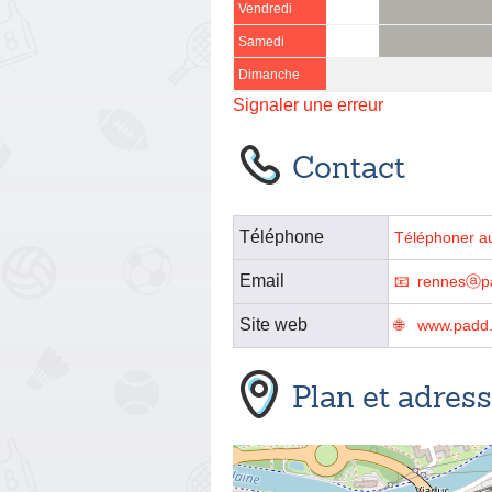
Vendredi
Samedi
Dimanche
Signaler une erreur
Contact
Téléphone
Téléphoner a
Email
rennesⓐpa
Site web
www.padd.
Plan et adres