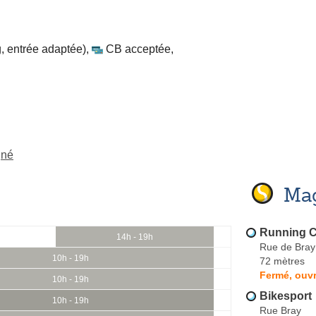
, entrée adaptée)
,
CB acceptée
,
gné
Mag
Running C
14h - 19h
Rue de Bray
10h - 19h
72 mètres
Fermé, ouv
10h - 19h
Bikesport
10h - 19h
Rue Bray