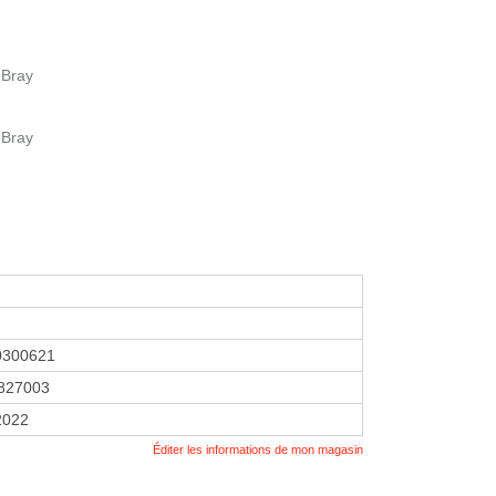
 Bray
 Bray
0300621
827003
 2022
Éditer les informations de mon magasin