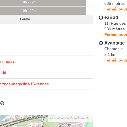
10h - 19h
635 mètres
Fermé, ouvr
10h - 19h
+2Bad
Fermé
11I Rue des
930 mètres
Fermé, ouvr
Avantage
Chantepie
2.1 km
Fermé, ouvr
u magasin
dd.fr
fr/nos-magasins/16-rennes
se
© contributeurs OpenStreetMap