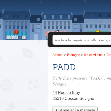
Accueil
>
Bretagne
>
Ille-et-Vilaine
>
Ce
PADD
Cette fiche présente "PADD", m
Sévigné.
44 Rue de Bray
35510 Cesson-Sévigné
📞 Appeler ce magasin