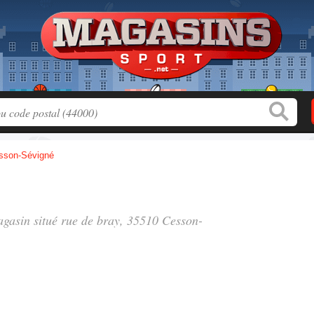
sson-Sévigné
agasin situé
rue de bray
, 35510 Cesson-