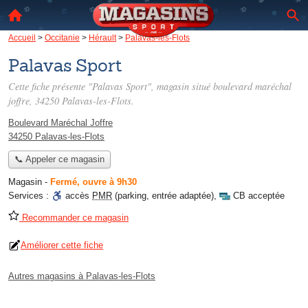
Accueil
>
Occitanie
>
Hérault
>
Palavas-les-Flots
Palavas Sport
Cette fiche présente "Palavas Sport", magasin situé
boulevard maréchal
joffre
, 34250 Palavas-les-Flots.
Boulevard Maréchal Joffre
34250 Palavas-les-Flots
📞 Appeler ce magasin
Magasin
-
Fermé, ouvre à 9h30
Services :
accès
PMR
(parking, entrée adaptée)
,
CB acceptée
Recommander ce magasin
Améliorer cette fiche
Autres magasins à Palavas-les-Flots