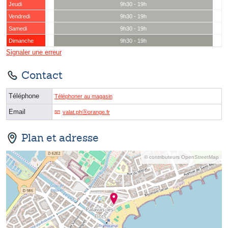
Jeudi
9h30 - 19h
Vendredi
9h30 - 19h
Samedi
9h30 - 19h
Dimanche
9h30 - 19h
Signaler une erreur
Contact
Téléphone
Téléphoner au magasin
Email
valat.phⓐorange.fr
Plan et adresse
© contributeurs OpenStreetMap