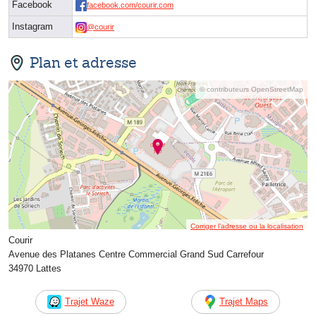
Facebook
facebook.com/courir.com
Instagram
@courir
Plan et adresse
© contributeurs OpenStreetMap
Corriger l’adresse ou la localisation
Courir
Avenue des Platanes Centre Commercial Grand Sud Carrefour
34970 Lattes
Trajet Waze
Trajet Maps