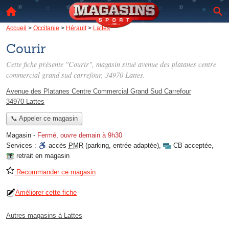
Accueil
>
Occitanie
>
Hérault
>
Lattes
Courir
Cette fiche présente "Courir", magasin situé
avenue des platanes centre
commercial grand sud carrefour
, 34970 Lattes.
Avenue des Platanes Centre Commercial Grand Sud Carrefour
34970 Lattes
📞 Appeler ce magasin
Magasin
-
Fermé, ouvre demain à 9h30
Services :
accès
PMR
(parking, entrée adaptée)
,
CB acceptée
,
retrait en magasin
Recommander ce magasin
Améliorer cette fiche
Autres magasins à Lattes