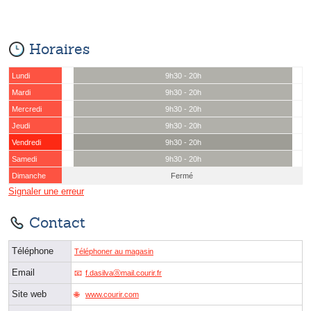
Horaires
Lundi
9h30 - 20h
Mardi
9h30 - 20h
Mercredi
9h30 - 20h
Jeudi
9h30 - 20h
Vendredi
9h30 - 20h
Samedi
9h30 - 20h
Dimanche
Fermé
Signaler une erreur
Contact
Téléphone
Téléphoner au magasin
Email
f.dasilvaⓐmail.courir.fr
Site web
www.courir.com