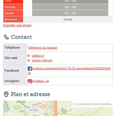
Jeudi
10h - 19h
Vendredi
10h - 19h
Samedi
10h - 19h
Dimanche
Fermé
Signaler une erreur
Contact
Téléphone
Téléphoner au magasin
golfplus.fr
Site web
greens-golf.com
facebook.com/pages/GOLF-PLUS-wwwgolfplusfr/2020514043
Facebook
35
Instagram
@golfplus_gp
Plan et adresse
© contributeurs OpenStreetMap