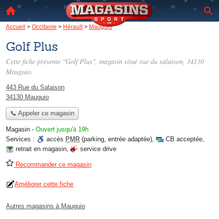
Accueil
>
Occitanie
>
Hérault
>
Mauguio
Golf Plus
Cette fiche présente "Golf Plus", magasin situé
rue du salaison
, 34130
Mauguio.
443 Rue du Salaison
34130 Mauguio
📞 Appeler ce magasin
Magasin
-
Ouvert jusqu'à 19h
Services :
accès
PMR
(parking, entrée adaptée)
,
CB acceptée
,
retrait en magasin
,
service drive
Recommander ce magasin
Améliorer cette fiche
Autres magasins à Mauguio