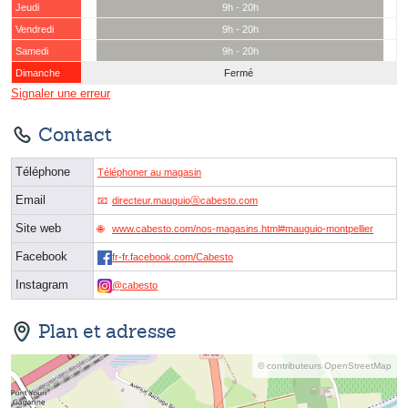
Jeudi
9h - 20h
Vendredi
9h - 20h
Samedi
9h - 20h
Dimanche
Fermé
Signaler une erreur
Contact
Téléphone
Téléphoner au magasin
Email
directeur.mauguioⓐcabesto.com
Site web
www.cabesto.com/nos-magasins.html#mauguio-montpellier
Facebook
fr-fr.facebook.com/Cabesto
Instagram
@cabesto
Plan et adresse
© contributeurs OpenStreetMap