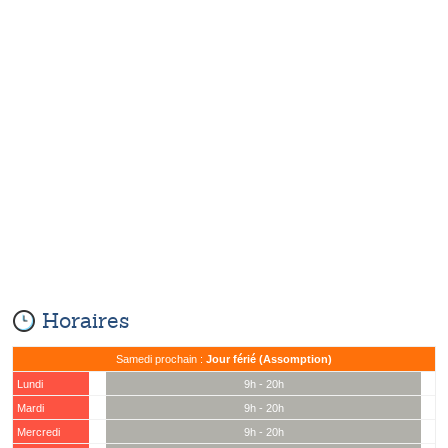
Horaires
Samedi prochain :
Jour férié (Assomption)
Lundi
9h - 20h
Mardi
9h - 20h
Mercredi
9h - 20h