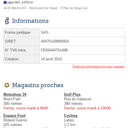
Ligne 607, à 670 m
Arrêt MAUGUIO - Rond point de Figuiè - 5 Plan du Nega Cat
Informations
Forme juridique
SAS
SIRET
44476149800054
N° TVA Intra.
FR36444761498
Création
14 avril 2010
Éditer les informations de mon magasin
Magasins proches
Motoshop 34
Golf Plus
Moto-Park
Rue du Salaison
305 mètres
390 mètres
Fermé, ouvre mardi à 9h00
Fermé, ouvre mardi à 10h00
Espace Foot
Cycling
Roland Garros
Lattes
425 mètres
1.2 km