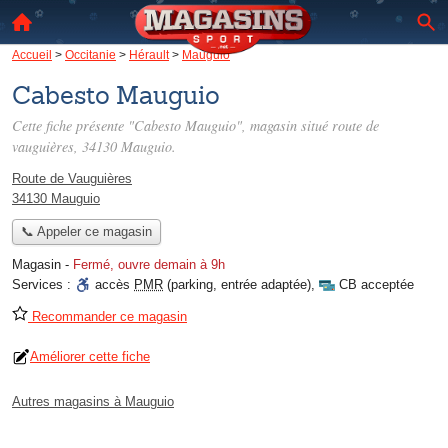
Accueil
>
Occitanie
>
Hérault
>
Mauguio
Cabesto Mauguio
Cette fiche présente "Cabesto Mauguio", magasin situé
route de
vauguières
, 34130 Mauguio.
Route de Vauguières
34130 Mauguio
📞 Appeler ce magasin
Magasin
-
Fermé, ouvre demain à 9h
Services :
accès
PMR
(parking, entrée adaptée)
,
CB acceptée
Recommander ce magasin
Améliorer cette fiche
Autres magasins à Mauguio