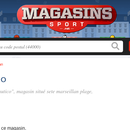
an
co
autico", magasin situé
sete marseillan plage
,
ce magasin.