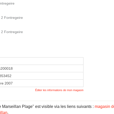
ntregeire
2 Fontregeire
2 Fontregeire
5200018
853452
re 2007
Éditer les informations de mon magasin
Marseillan Plage" est visible via les liens suivants :
magasin de
llan
.