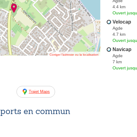
Agde
4.4 km
Ouvert jusq
Velocap
Agde
4.7 km
Ouvert jusqu
Navicap
Corriger l’adresse ou la localisation
Agde
7 km
Ouvert jusq
Trajet Maps
nsports en commun