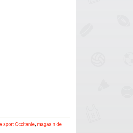
 sport Occitanie
,
magasin de