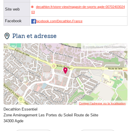
decathlon.fr/store-view/magasin-de-sports-agde-00702403024
Site web
03
Facebook
facebook.com/Decathlon.France
Plan et adresse
© contributeurs OpenStreetMap
Corriger l’adresse ou la localisation
Decathlon Essentiel
Zone Aménagement Les Portes du Soleil Route de Sète
34300 Agde