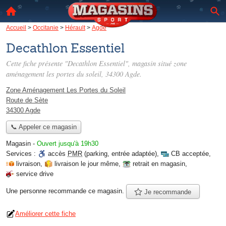
Accueil
>
Occitanie
>
Hérault
>
Agde
Decathlon Essentiel
Cette fiche présente "Decathlon Essentiel", magasin situé
zone
aménagement les portes du soleil
, 34300 Agde.
Zone Aménagement Les Portes du Soleil
Route de Sète
34300 Agde
📞 Appeler ce magasin
Magasin
-
Ouvert jusqu'à 19h30
Services :
accès
PMR
(parking, entrée adaptée)
,
CB acceptée
,
livraison
,
livraison le jour même
,
retrait en magasin
,
service drive
Une personne
recommande
ce magasin.
Je recommande
Améliorer cette fiche