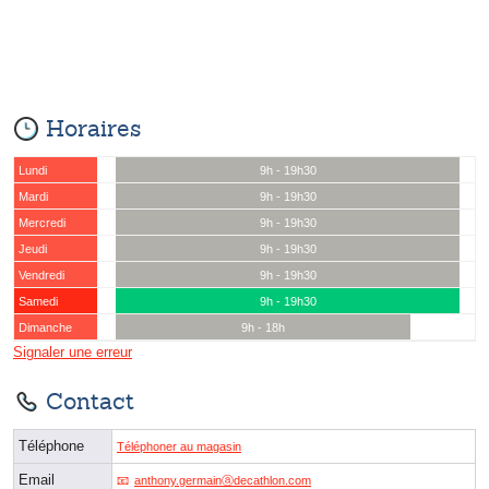
Horaires
Lundi
9h - 19h30
Mardi
9h - 19h30
Mercredi
9h - 19h30
Jeudi
9h - 19h30
Vendredi
9h - 19h30
Samedi
9h - 19h30
Dimanche
9h - 18h
Signaler une erreur
Contact
Téléphone
Téléphoner au magasin
Email
anthony.germainⓐdecathlon.com