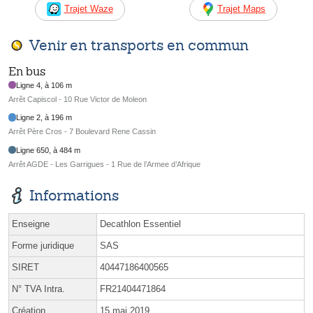
Trajet Waze
Trajet Maps
Venir en transports en commun
En bus
Ligne 4, à 106 m
Arrêt Capiscol - 10 Rue Victor de Moleon
Ligne 2, à 196 m
Arrêt Père Cros - 7 Boulevard Rene Cassin
Ligne 650, à 484 m
Arrêt AGDE - Les Garrigues - 1 Rue de l’Armee d’Afrique
Informations
Enseigne
Decathlon Essentiel
Forme juridique
SAS
SIRET
40447186400565
N° TVA Intra.
FR21404471864
Création
15 mai 2019