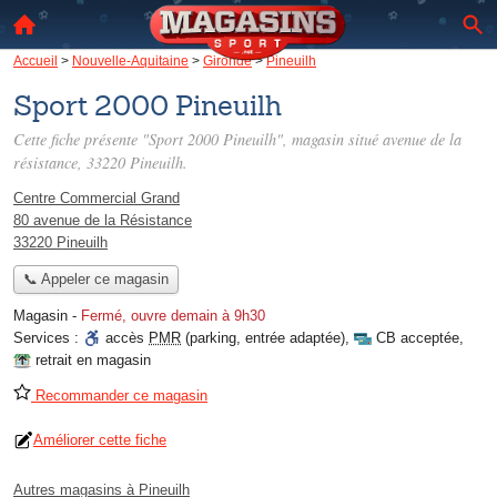
Accueil
>
Nouvelle-Aquitaine
>
Gironde
>
Pineuilh
Sport 2000 Pineuilh
Cette fiche présente "Sport 2000 Pineuilh", magasin situé
avenue de la
résistance
, 33220 Pineuilh.
Centre Commercial Grand
80 avenue de la Résistance
33220 Pineuilh
📞 Appeler ce magasin
Magasin
-
Fermé, ouvre demain à 9h30
Services :
accès
PMR
(parking, entrée adaptée)
,
CB acceptée
,
retrait en magasin
Recommander ce magasin
Améliorer cette fiche
Autres magasins à Pineuilh