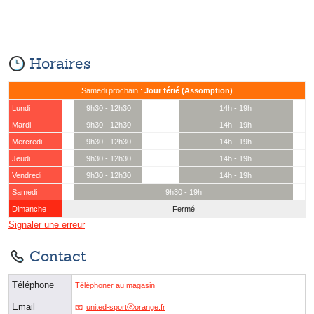
Horaires
Samedi prochain :
Jour férié (Assomption)
Lundi
9h30 - 12h30
14h - 19h
Mardi
9h30 - 12h30
14h - 19h
Mercredi
9h30 - 12h30
14h - 19h
Jeudi
9h30 - 12h30
14h - 19h
Vendredi
9h30 - 12h30
14h - 19h
Samedi
9h30 - 19h
Dimanche
Fermé
Signaler une erreur
Contact
Téléphone
Téléphoner au magasin
Email
united-sportⓐorange.fr