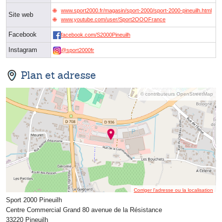
www.sport2000.fr/magasin/sport-2000/sport-2000-pineuilh.html
Site web
www.youtube.com/user/Sport2OOOFrance
Facebook
facebook.com/S2000Pineuilh
Instagram
@sport2000fr
Plan et adresse
© contributeurs OpenStreetMap
Corriger l’adresse ou la localisation
Sport 2000 Pineuilh
Centre Commercial Grand 80 avenue de la Résistance
33220 Pineuilh