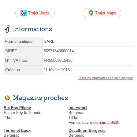
Trajet Waze
Trajet Maps
Informations
Forme juridique
SARL
SIRET
80971543600014
N° TVA Intra.
FR55809715436
Création
11 février 2015
Éditer les informations de mon magasin
Magasins proches
Ste Foy Pêche
Intersport
Sainte-Foy-la-Grande
Bergerac
2 km
18 km
Fermé, ouvre demain à 9h30
Terres et Eaux
Decathlon Bergerac
Bergerac
Bergerac