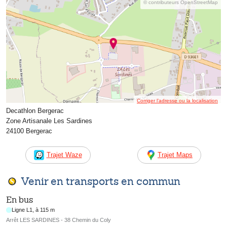
© contributeurs OpenStreetMap
Corriger l’adresse ou la localisation
Decathlon Bergerac
Zone Artisanale Les Sardines
24100 Bergerac
Trajet Waze
Trajet Maps
Venir en transports en commun
En bus
Ligne L1, à 115 m
Arrêt LES SARDINES - 38 Chemin du Coly