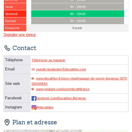
Jeudi
9h - 19h30
Vendredi
9h - 19h30
Samedi
9h - 19h30
Dimanche
Fermé
Signaler une erreur
Contact
Téléphone
Téléphoner au magasin
Email
quentin.boulesteixⓐdecathlon.com
www.decathlon.fr/store-view/magasin-de-sports-bergerac-0070
Site web
055400554
www.youtube.com/user/decathfrance
Facebook
facebook.com/Decathlon.Bergerac
Instagram
@decathlon
Plan et adresse