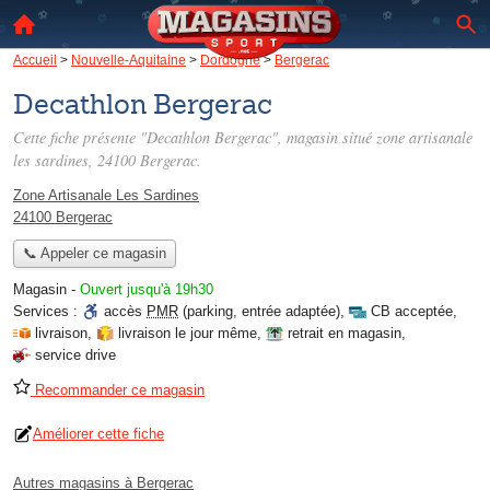
Accueil
>
Nouvelle-Aquitaine
>
Dordogne
>
Bergerac
Decathlon Bergerac
Cette fiche présente "Decathlon Bergerac", magasin situé
zone artisanale
les sardines
, 24100 Bergerac.
Zone Artisanale Les Sardines
24100 Bergerac
📞 Appeler ce magasin
Magasin
-
Ouvert jusqu'à 19h30
Services :
accès
PMR
(parking, entrée adaptée)
,
CB acceptée
,
livraison
,
livraison le jour même
,
retrait en magasin
,
service drive
Recommander ce magasin
Améliorer cette fiche
Autres magasins à Bergerac