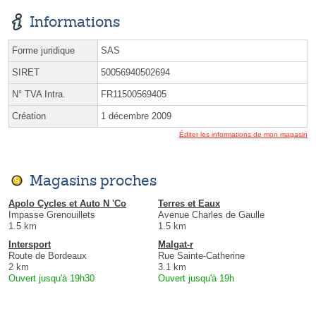
Informations
Forme juridique
SAS
SIRET
50056940502694
N° TVA Intra.
FR11500569405
Création
1 décembre 2009
Éditer les informations de mon magasin
Magasins proches
Apolo Cycles et Auto N 'Co
Terres et Eaux
Impasse Grenouillets
Avenue Charles de Gaulle
1.5 km
1.5 km
Intersport
Malgat-r
Route de Bordeaux
Rue Sainte-Catherine
2 km
3.1 km
Ouvert jusqu'à 19h30
Ouvert jusqu'à 19h