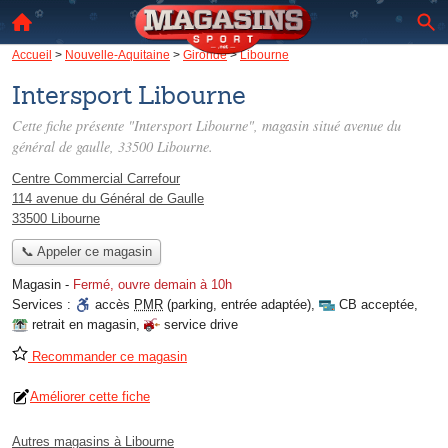
Accueil
>
Nouvelle-Aquitaine
>
Gironde
>
Libourne
Intersport Libourne
Cette fiche présente "Intersport Libourne", magasin situé
avenue du
général de gaulle
, 33500 Libourne.
Centre Commercial Carrefour
114 avenue du Général de Gaulle
33500 Libourne
📞 Appeler ce magasin
Magasin
-
Fermé, ouvre demain à 10h
Services :
accès
PMR
(parking, entrée adaptée)
,
CB acceptée
,
retrait en magasin
,
service drive
Recommander ce magasin
Améliorer cette fiche
Autres magasins à Libourne