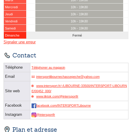
Mardi
10h - 19h30
Mercredi
10h - 19h30
Jeudi
10h - 19h30
Vendredi
10h - 19h30
Samedi
10h - 19h30
Dimanche
Fermé
Signaler une erreur
Contact
Téléphone
Téléphoner au magasin
Email
intersportlibournechassepecheⓐyahoo.com
www.intersport.fr/-/LIBOURNE-33500/INTERSPORT-LIBOURN
Site web
E/00452_000/
www.tiktok.com/@intersportfr
Facebook
facebook.com/INTERSPORTLibourne
Instagram
@intersportfr
Plan et adresse