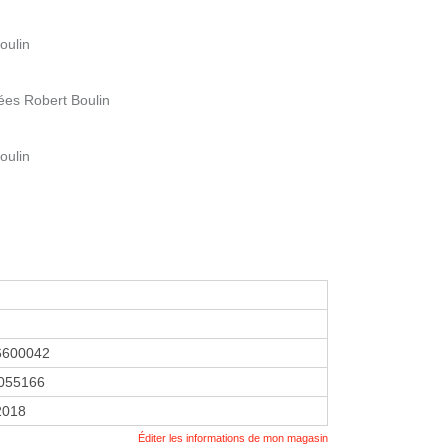
oulin
lées Robert Boulin
oulin
6600042
055166
2018
Éditer les informations de mon magasin