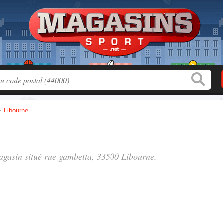
>
Libourne
magasin situé
rue gambetta
, 33500 Libourne.