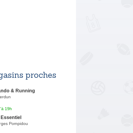
asins proches
ando & Running
erdun
'à 19h
Essentiel
rges Pompidou