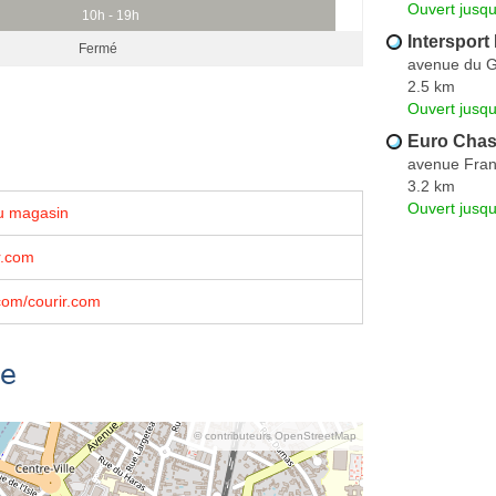
Ouvert jusqu
10h - 19h
Intersport
Fermé
avenue du G
2.5 km
Ouvert jusq
Euro Chas
avenue Fran
3.2 km
Ouvert jusqu
u magasin
r.com
com/courir.com
se
© contributeurs OpenStreetMap