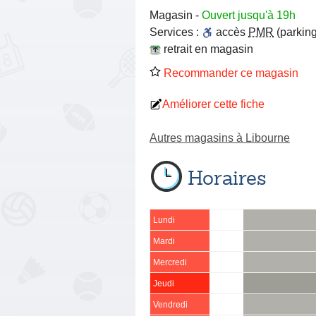
Magasin
-
Ouvert jusqu'à 19h
Services :
accès
PMR
(parking
retrait en magasin
Recommander ce magasin
Améliorer cette fiche
Autres magasins à Libourne
Horaires
Lundi
Mardi
Mercredi
Jeudi
Vendredi