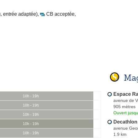
, entrée adaptée)
,
CB acceptée
,
Mag
Espace R
10h - 19h
avenue de V
10h - 19h
905 mètres
Ouvert jusqu
10h - 19h
Decathlon 
10h - 19h
avenue Geo
10h - 19h
1.9 km