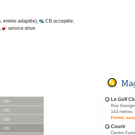
, entrée adaptée)
,
CB acceptée
,
,
service drive
Mag
Le Golf Cl
 - 15h
Rue George
 - 15h
143 mètres
Fermé, ouvr
 - 15h
Courir
 - 15h
Centre Comm