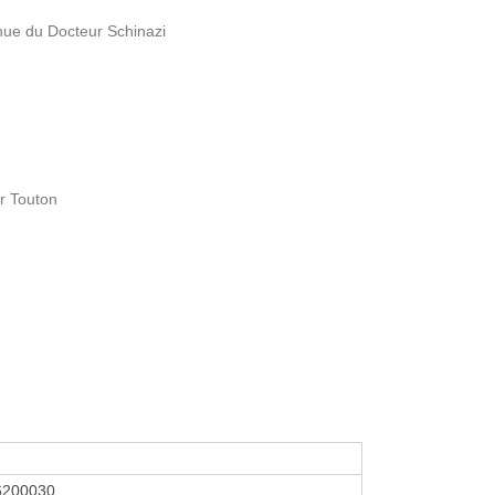
nue du Docteur Schinazi
r Touton
6200030