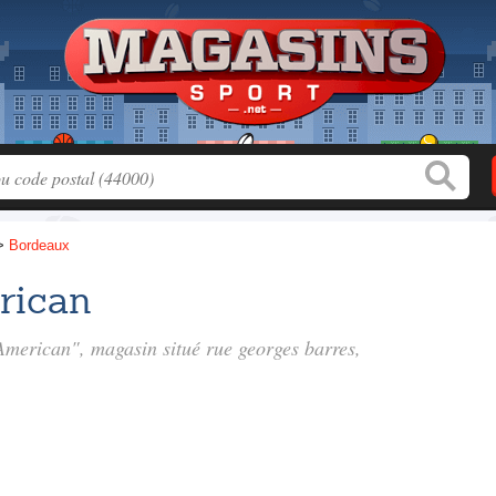
>
Bordeaux
rican
 American", magasin situé
rue georges barres
,