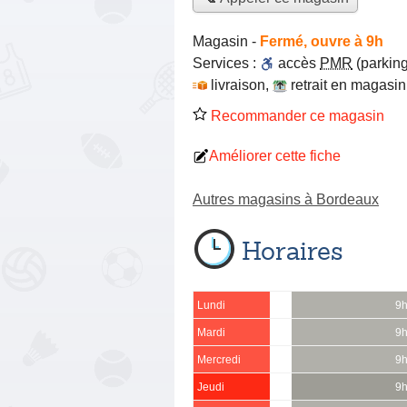
Magasin
-
Fermé, ouvre à 9h
Services :
accès
PMR
(parking
livraison
,
retrait en magasin
Recommander ce magasin
Améliorer cette fiche
Autres magasins à Bordeaux
Horaires
Lundi
9h
Mardi
9h
Mercredi
9h
Jeudi
9h