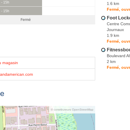
 - 15h
1.6 km
Fermé, ouvr
 - 15h
Foot Lock
Fermé
Centre Comm
Journaux
1.9 km
Fermé, ouvr
Fitnessbo
Boulevard A
2 km
u magasin
Fermé, ouvr
landamerican.com
se
© contributeurs OpenStreetMap