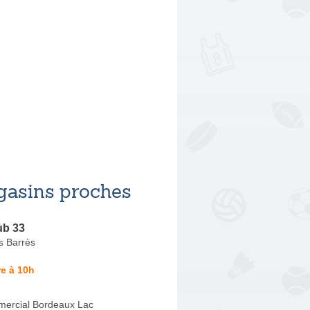
asins proches
ub 33
s Barrès
e à 10h
ercial Bordeaux Lac