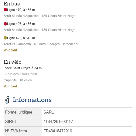
En bus
Ligne 470, à 436 m
Arrêt Musée d'Aquitaine - 139 Cours Victor Hugo
Ligne 407, à 436 m
Arrêt Musée d'Aquitaine - 139 Cours Victor Hugo
Ligne 422, à 542 m
Arrêt Pl. Gambetta - 6 Cours Georges Clémenceau
Voir tout
En vélo
Place Saint-Projet, à 34 m
8 Rue des Trois Conils
Capacité : 18 vélos
Voir tout
Informations
Forme juridique
SARL
SIRET
41847291600117
N° TVA Intra.
FR43418472916