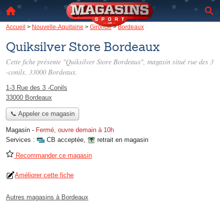
Accueil
>
Nouvelle-Aquitaine
>
Gironde
>
Bordeaux
Quiksilver Store Bordeaux
Cette fiche présente "Quiksilver Store Bordeaux", magasin situé
rue des 3
-conils
, 33000 Bordeaux.
1-3 Rue des 3 -Conils
33000 Bordeaux
📞 Appeler ce magasin
Magasin
-
Fermé, ouvre demain à 10h
Services :
CB acceptée
,
retrait en magasin
Recommander ce magasin
Améliorer cette fiche
Autres magasins à Bordeaux