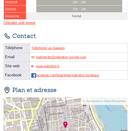
Vendredi
10h - 19h
Samedi
10h - 19h
Dimanche
Fermé
Signaler une erreur
Contact
Téléphone
Téléphoner au magasin
Email
melinda.listⓐquiksilver-europe.com
Site web
www.quiksilver.fr
Facebook
facebook.com/boardriderquiksilver.bordeaux
Plan et adresse
© contributeurs OpenStreetMap