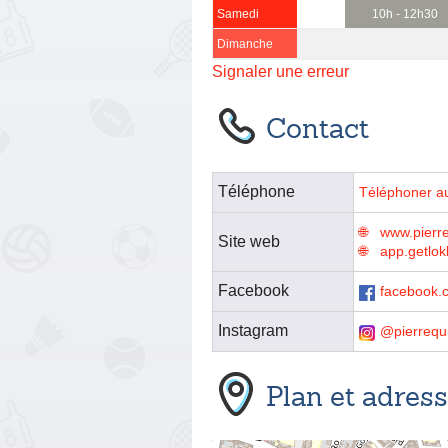
Samedi
10h - 12h30
Dimanche
Signaler une erreur
Contact
Téléphone
Téléphoner a
www.pierre
Site web
app.getlo
Facebook
facebook.c
Instagram
@pierrequ
Plan et adres