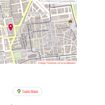
© contributeurs OpenStreetMap
Corriger l’adresse ou la localisation
Trajet Maps