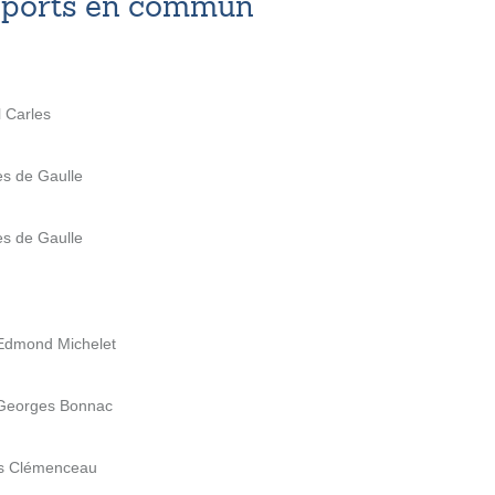
nsports en commun
l Carles
es de Gaulle
es de Gaulle
 Edmond Michelet
 Georges Bonnac
es Clémenceau