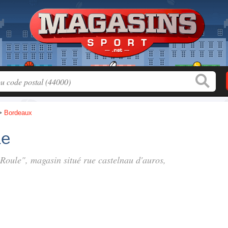
>
Bordeaux
le
i Roule", magasin situé
rue castelnau d'auros
,