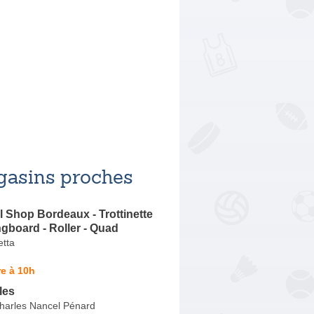
asins proches
l Shop Bordeaux - Trottinette
ongboard - Roller - Quad
tta
e à 10h
les
harles Nancel Pénard