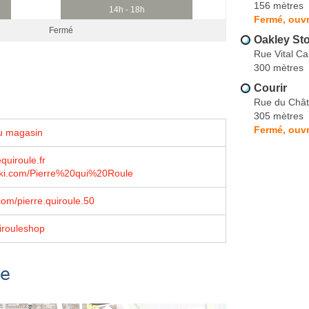
156 mètres
14h - 18h
Fermé, ouvr
Fermé
Oakley St
Rue Vital Ca
300 mètres
Courir
Rue du Chât
305 mètres
Fermé, ouvr
u magasin
quiroule.fr
kki.com/Pierre%20qui%20Roule
om/pierre.quiroule.50
irouleshop
se