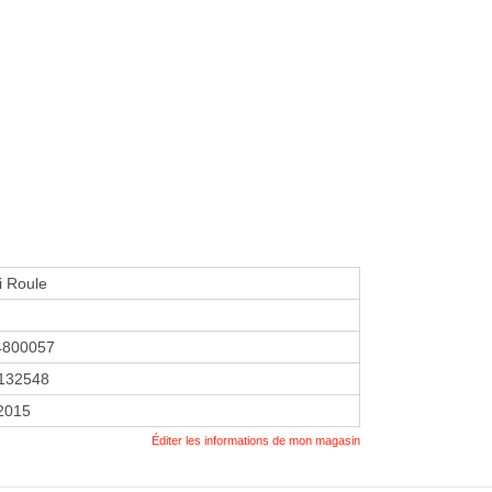
i Roule
4800057
132548
 2015
Éditer les informations de mon magasin