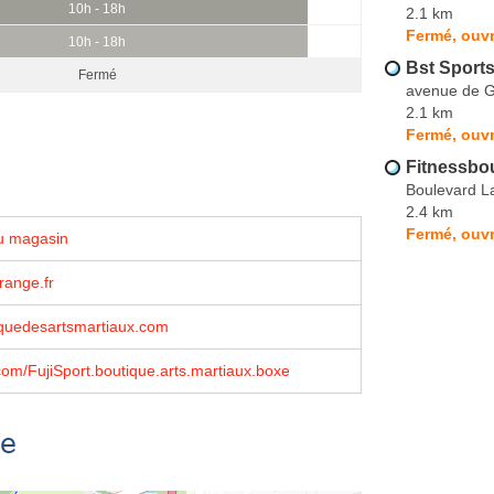
10h - 18h
2.1 km
Fermé, ouvr
10h - 18h
Bst Sport
Fermé
avenue de G
2.1 km
Fermé, ouvr
Fitnessbo
Boulevard L
2.4 km
Fermé, ouvr
u magasin
ange.fr
quedesartsmartiaux.com
om/FujiSport.boutique.arts.martiaux.boxe
se