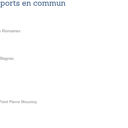
nsports en commun
es Romaines
 Blagnac
oint Pierre Mounicq