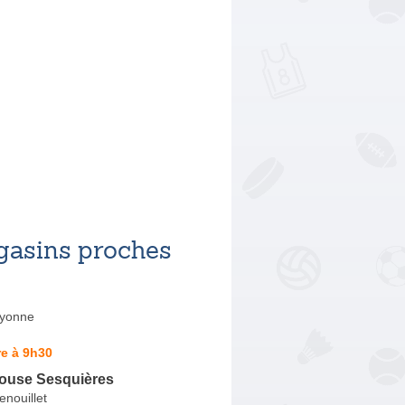
asins proches
ayonne
e à 9h30
louse Sesquières
nouillet