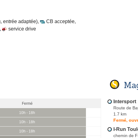
, entrée adaptée)
,
CB acceptée
,
,
service drive
Mag
Intersport
Fermé
Route de B
10h - 18h
1.7 km
Fermé, ouvr
10h - 18h
I-Run Tou
10h - 18h
chemin de Fe