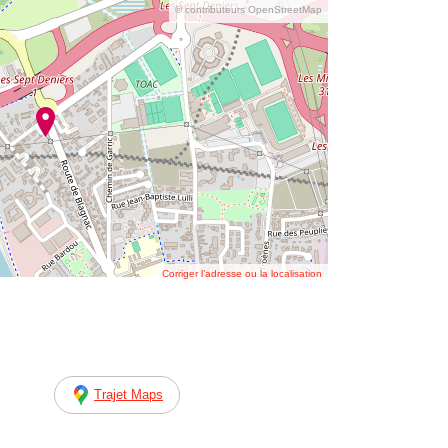
© contributeurs OpenStreetMap
Corriger l’adresse ou la localisation
Trajet Maps