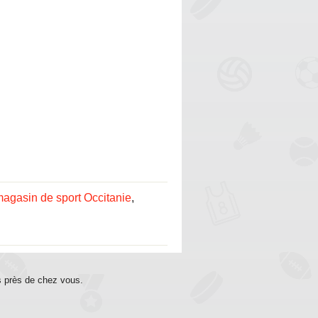
agasin de sport Occitanie
,
s près de chez vous.