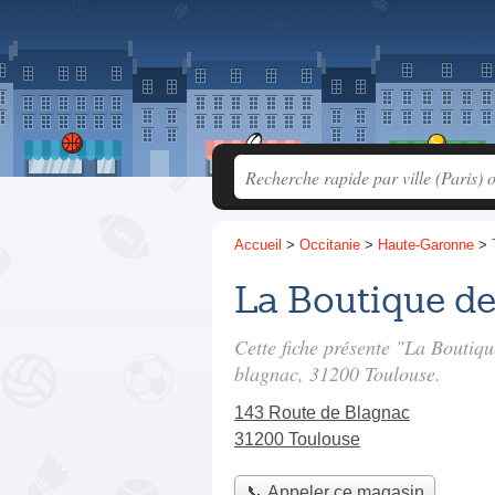
Accueil
>
Occitanie
>
Haute-Garonne
>
La Boutique de
Cette fiche présente "La Boutiq
blagnac
, 31200 Toulouse.
143 Route de Blagnac
31200 Toulouse
📞 Appeler ce magasin