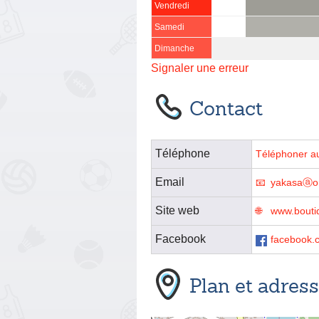
Vendredi
Samedi
Dimanche
Signaler une erreur
Contact
Téléphone
Téléphoner a
Email
yakasaⓐor
Site web
www.bouti
Facebook
facebook.c
Plan et adres