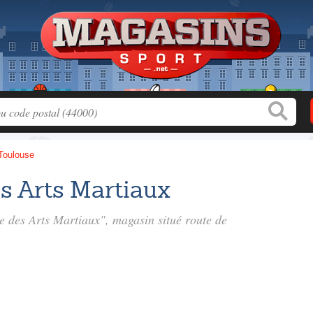
Toulouse
s Arts Martiaux
ue des Arts Martiaux", magasin situé
route de