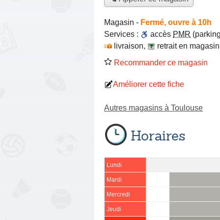
Magasin
-
Fermé, ouvre à 10h
Services :
accès
PMR
(parking
livraison
,
retrait en magasin
Recommander ce magasin
Améliorer cette fiche
Autres magasins à Toulouse
Horaires
Lundi
Mardi
Mercredi
Jeudi