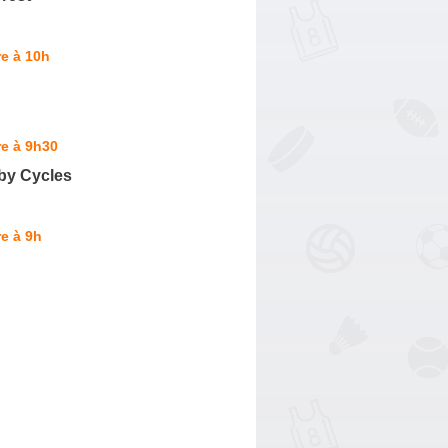
e à 10h
e à 9h30
by Cycles
e à 9h