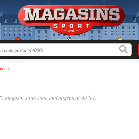
Renan
0", magasin situé
zone aménagement du lac
,