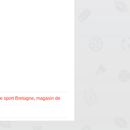
e sport Bretagne
,
magasin de