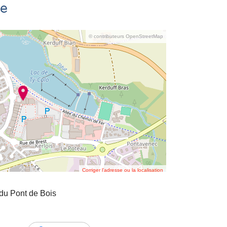
se
© contributeurs OpenStreetMap
Corriger l’adresse ou la localisation
u Pont de Bois