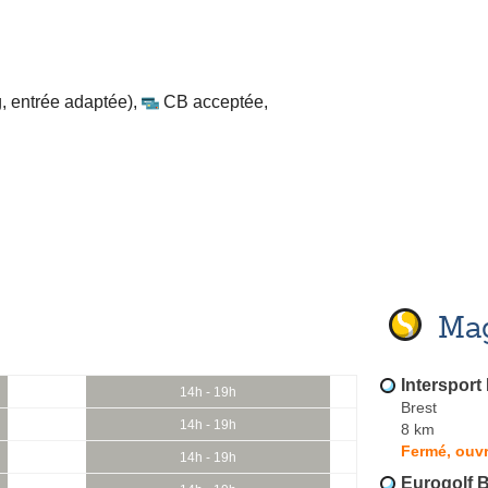
, entrée adaptée)
,
CB acceptée
,
Mag
Intersport 
14h - 19h
Brest
14h - 19h
8 km
Fermé, ouvr
14h - 19h
Eurogolf B