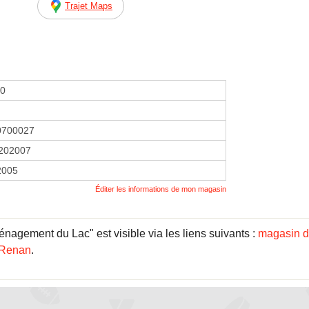
Trajet Maps
00
0700027
202007
2005
Éditer les informations de mon magasin
agement du Lac" est visible via les liens suivants :
magasin d
-Renan
.