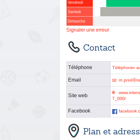
Vendredi
Samedi
Dimanche
Signaler une erreur
Contact
Téléphone
Téléphoner a
Email
m.priolⓐre
www.inter
Site web
7_000/
Facebook
facebook.c
Plan et adres