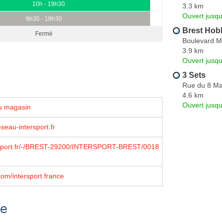
10h - 19h30
3.3 km
Ouvert jusq
9h30 - 19h30
Brest Hob
Fermé
Boulevard M
3.9 km
Ouvert jusqu
3 Sets
Rue du 8 Ma
4.6 km
Ouvert jusqu
u magasin
seau-intersport.fr
sport.fr/-/BREST-29200/INTERSPORT-BREST/0018
om/intersport.france
se