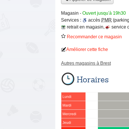
Magasin
-
Ouvert jusqu'à 19h30
Services :
accès
PMR
(parking
retrait en magasin
,
service 
Recommander ce magasin
Améliorer cette fiche
Autres magasins à Brest
Horaires
Lundi
Mardi
Mercredi
Jeudi