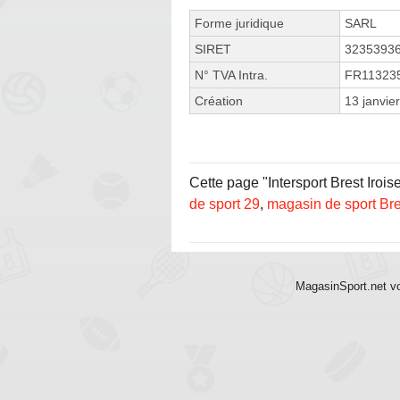
Forme juridique
SARL
SIRET
3235393
N° TVA Intra.
FR11323
Création
13 janvie
Cette page "Intersport Brest Irois
de sport 29
,
magasin de sport Bre
MagasinSport.net vo