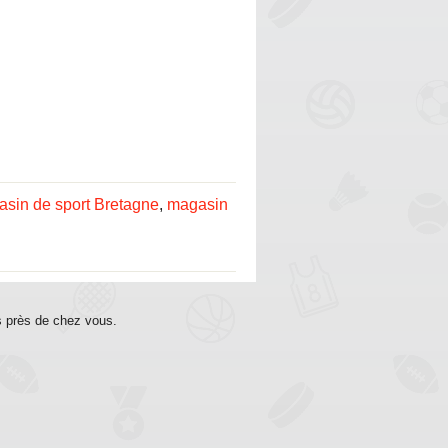
sin de sport Bretagne
,
magasin
s près de chez vous.