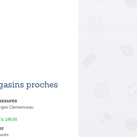
asins proches
ussures
rges Clemenceau
u'à 18h30
er
urès