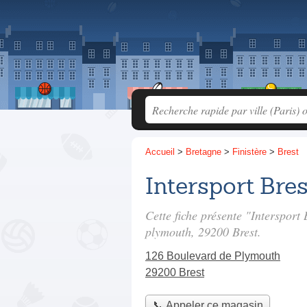
Accueil
>
Bretagne
>
Finistère
>
Brest
Intersport Bres
Cette fiche présente "Intersport
plymouth
, 29200 Brest.
126 Boulevard de Plymouth
29200 Brest
📞 Appeler ce magasin