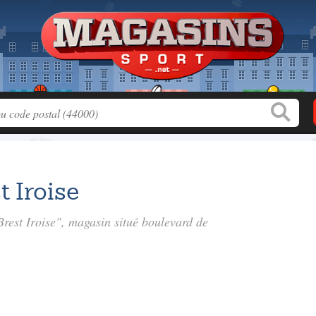
t Iroise
 Brest Iroise", magasin situé
boulevard de