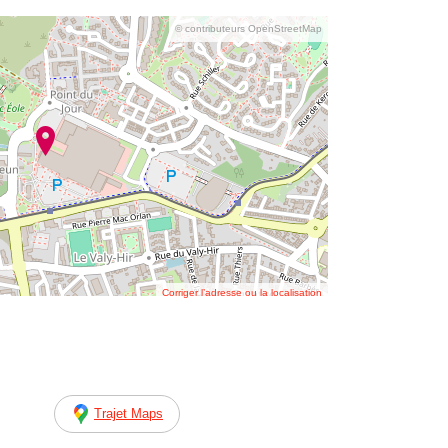
© contributeurs OpenStreetMap
Corriger l’adresse ou la localisation
Trajet Maps