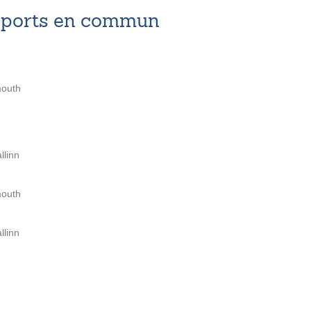
nsports en commun
mouth
llinn
mouth
llinn