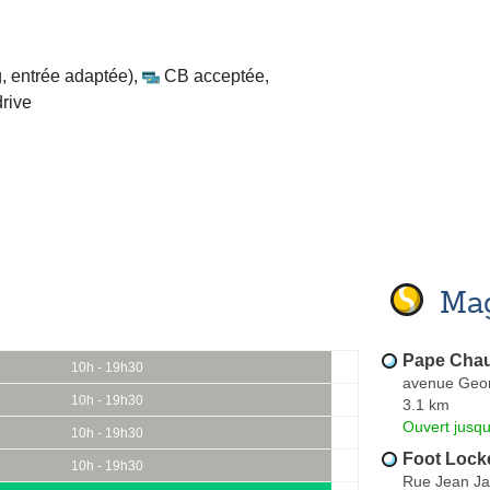
, entrée adaptée)
,
CB acceptée
,
drive
Mag
Pape Cha
10h - 19h30
avenue Geo
10h - 19h30
3.1 km
Ouvert jusq
10h - 19h30
Foot Lock
10h - 19h30
Rue Jean Ja