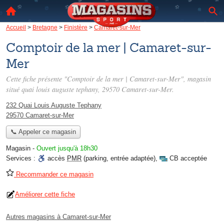
Accueil
>
Bretagne
>
Finistère
>
Camaret-sur-Mer
Comptoir de la mer | Camaret-sur-
Mer
Cette fiche présente "Comptoir de la mer | Camaret-sur-Mer", magasin
situé
quai louis auguste tephany
, 29570 Camaret-sur-Mer.
232 Quai Louis Auguste Tephany
29570 Camaret-sur-Mer
📞 Appeler ce magasin
Magasin
-
Ouvert jusqu'à 18h30
Services :
accès
PMR
(parking, entrée adaptée)
,
CB acceptée
Recommander ce magasin
Améliorer cette fiche
Autres magasins à Camaret-sur-Mer