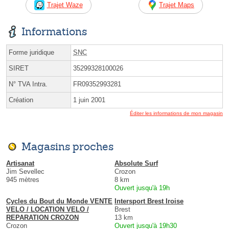
Trajet Waze
Trajet Maps
Informations
Forme juridique
SNC
SIRET
35299328100026
N° TVA Intra.
FR09352993281
Création
1 juin 2001
Éditer les informations de mon magasin
Magasins proches
Artisanat
Absolute Surf
Jim Sevellec
Crozon
945 mètres
8 km
Ouvert jusqu'à 19h
Cycles du Bout du Monde VENTE
Intersport Brest Iroise
VELO / LOCATION VELO /
Brest
REPARATION CROZON
13 km
Crozon
Ouvert jusqu'à 19h30