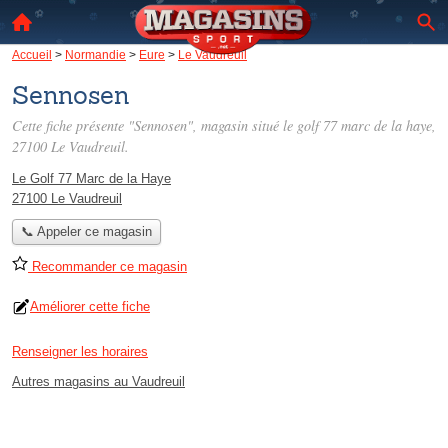
Accueil
>
Normandie
>
Eure
>
Le Vaudreuil
Sennosen
Cette fiche présente "Sennosen", magasin situé
le golf 77 marc de la haye
,
27100 Le Vaudreuil.
Le Golf 77 Marc de la Haye
27100 Le Vaudreuil
📞 Appeler ce magasin
Recommander ce magasin
Améliorer cette fiche
Renseigner les horaires
Autres magasins au Vaudreuil