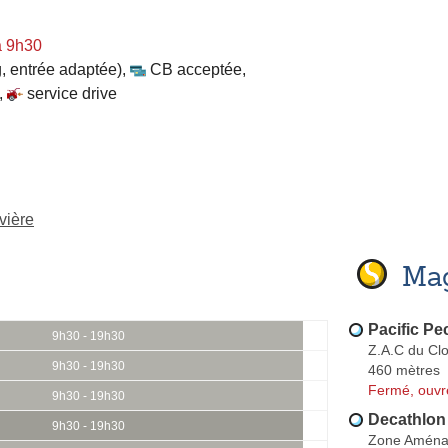
à 9h30
, entrée adaptée)
,
CB acceptée
,
,
service drive
vière
Mag
Pacific Pe
9h30 - 19h30
Z.A.C du Cl
9h30 - 19h30
460 mètres
Fermé, ouvr
9h30 - 19h30
Decathlon
9h30 - 19h30
Zone Aménag