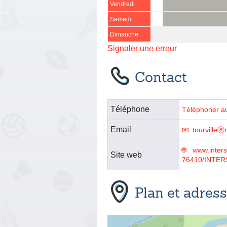
Vendredi
Samedi
Dimanche
Signaler une erreur
Contact
Téléphone
Téléphoner a
Email
tourvilleⓐr
www.inter
Site web
76410/INTER
Plan et adres