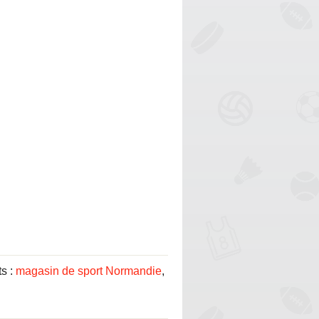
ts :
magasin de sport Normandie
,