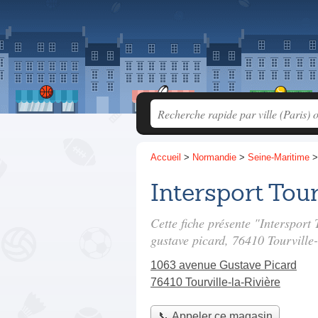
Accueil
>
Normandie
>
Seine-Maritime
Intersport Tour
Cette fiche présente "Intersport
gustave picard
, 76410 Tourville-
1063 avenue Gustave Picard
76410 Tourville-la-Rivière
📞 Appeler ce magasin