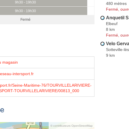
9h30 - 19h30
480 mètres
Fermé, ouvr
9h30 - 19h30
Anquetil S
Fermé
Elbeuf
8 km
Fermé, ouvr
Velo Gerva
Sotteville-l
9 km
u magasin
eseau-intersport.fr
sport.fr/Seine-Maritime-76/TOURVILLELARIVIERE-
SPORT-TOURVILLELARIVIERE/00813_000
se
© contributeurs OpenStreetMap