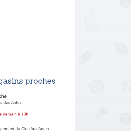
asins proches
che
os des Antes
e demain à 10h
ement du Clos Aux Antes