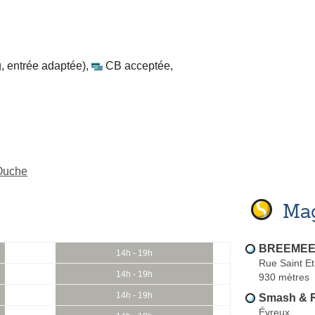
, entrée adaptée)
,
CB acceptée
,
Ouche
Mag
BREEMEE
14h - 19h
Rue Saint E
14h - 19h
930 mètres
14h - 19h
Smash & 
Évreux