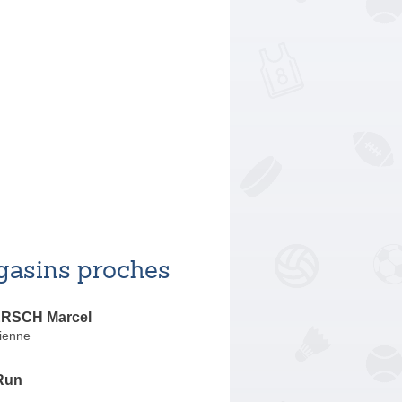
asins proches
RSCH Marcel
tienne
Run