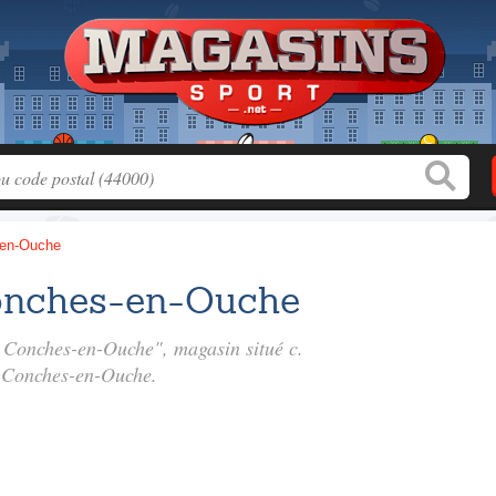
en-Ouche
onches-en-Ouche
00 Conches-en-Ouche", magasin situé
c.
 Conches-en-Ouche.