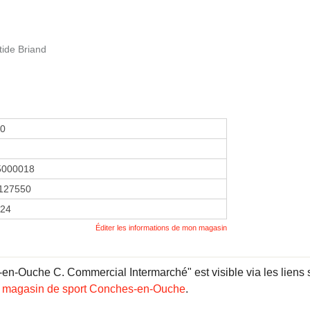
tide Briand
00
5000018
127550
024
Éditer les informations de mon magasin
n-Ouche C. Commercial Intermarché" est visible via les liens 
,
magasin de sport Conches-en-Ouche
.