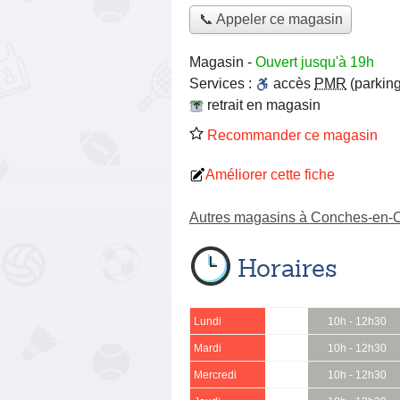
📞 Appeler ce magasin
Magasin
-
Ouvert jusqu'à 19h
Services :
accès
PMR
(parking
retrait en magasin
Recommander ce magasin
Améliorer cette fiche
Autres magasins à Conches-en-
Horaires
Lundi
10h - 12h30
Mardi
10h - 12h30
Mercredi
10h - 12h30