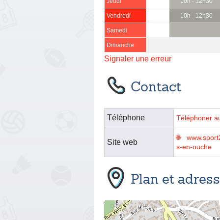
Jeudi
10h - 12h30
Vendredi
10h - 12h30
Samedi
Dimanche
Signaler une erreur
Contact
Téléphone
Téléphoner a
www.sport
Site web
s-en-ouche
Plan et adres