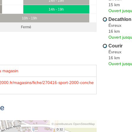
14h - 19h
15 km
14h - 19h
Ouvert jusqu
10h - 19h
Decathlon
Évreux
Fermé
16 km
Ouvert jusqu
Courir
Évreux
16 km
Ouvert jusqu
u magasin
2000.fr/magasins/fiche/270416-sport-2000-conche
se
© contributeurs OpenStreetMap