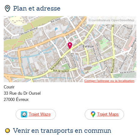
Plan et adresse
© contributeurs OpenStreetMap
Corriger l’adresse ou la localisation
Courir
33 Rue du Dr Oursel
27000 Évreux
Trajet Waze
Trajet Maps
Venir en transports en commun