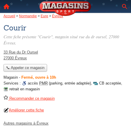
Accueil
>
Normandie
>
Eure
>
Évreux
Courir
Cette fiche présente "Courir", magasin situé
rue du dr oursel
, 27000
Évreux.
33 Rue du Dr Oursel
27000 Évreux
📞 Appeler ce magasin
Magasin
-
Fermé, ouvre à 10h
Services :
accès
PMR
(parking, entrée adaptée)
,
CB acceptée
,
retrait en magasin
Recommander ce magasin
Améliorer cette fiche
Autres magasins à Évreux