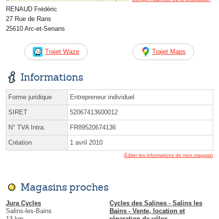
RENAUD Frédéric
27 Rue de Rans
25610 Arc-et-Senans
Trajet Waze
Trajet Maps
Informations
Forme juridique
Entrepreneur individuel
SIRET
52067413600012
N° TVA Intra.
FR89520674136
Création
1 avril 2010
Éditer les informations de mon magasin
Magasins proches
Jura Cycles
Cycles des Salines - Salins les
Salins-les-Bains
Bains - Vente, location et
13 km
réparation de vélos