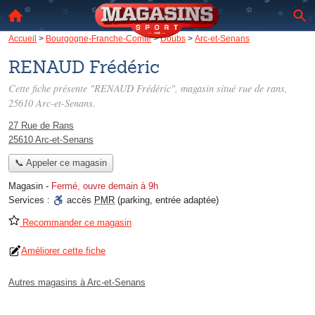
Accueil
>
Bourgogne-Franche-Comté
>
Doubs
>
Arc-et-Senans
RENAUD Frédéric
Cette fiche présente "RENAUD Frédéric", magasin situé
rue de rans
,
25610 Arc-et-Senans.
27 Rue de Rans
25610 Arc-et-Senans
📞 Appeler ce magasin
Magasin
-
Fermé, ouvre demain à 9h
Services :
accès
PMR
(parking, entrée adaptée)
Recommander ce magasin
Améliorer cette fiche
Autres magasins à Arc-et-Senans