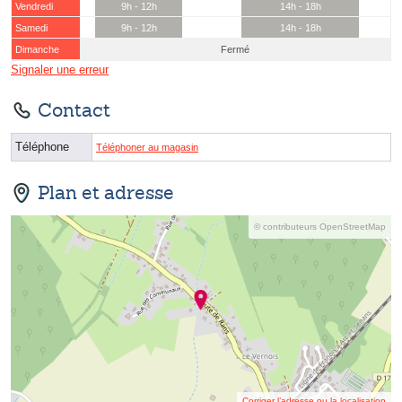
Vendredi
9h - 12h
14h - 18h
Samedi
9h - 12h
14h - 18h
Dimanche
Fermé
Signaler une erreur
Contact
Téléphone
Téléphoner au magasin
Plan et adresse
© contributeurs OpenStreetMap
Corriger l’adresse ou la localisation