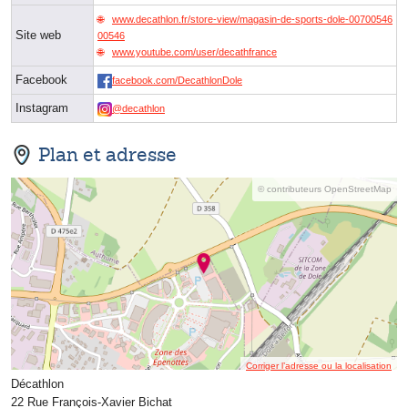
www.decathlon.fr/store-view/magasin-de-sports-dole-00700546
Site web
00546
www.youtube.com/user/decathfrance
Facebook
facebook.com/DecathlonDole
Instagram
@decathlon
Plan et adresse
© contributeurs OpenStreetMap
Corriger l’adresse ou la localisation
Décathlon
22 Rue François-Xavier Bichat