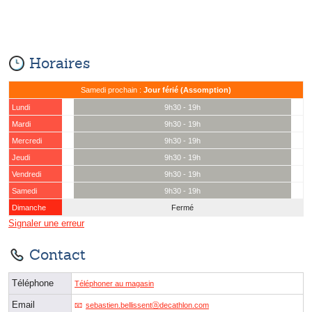
Horaires
Samedi prochain :
Jour férié (Assomption)
Lundi
9h30 - 19h
Mardi
9h30 - 19h
Mercredi
9h30 - 19h
Jeudi
9h30 - 19h
Vendredi
9h30 - 19h
Samedi
9h30 - 19h
Dimanche
Fermé
Signaler une erreur
Contact
Téléphone
Téléphoner au magasin
Email
sebastien.bellissentⓐdecathlon.com