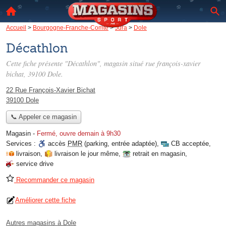
Accueil
>
Bourgogne-Franche-Comté
>
Jura
>
Dole
Décathlon
Cette fiche présente "Décathlon", magasin situé
rue françois-xavier
bichat
, 39100 Dole.
22 Rue François-Xavier Bichat
39100 Dole
📞 Appeler ce magasin
Magasin
-
Fermé, ouvre demain à 9h30
Services :
accès
PMR
(parking, entrée adaptée)
,
CB acceptée
,
livraison
,
livraison le jour même
,
retrait en magasin
,
service drive
Recommander ce magasin
Améliorer cette fiche
Autres magasins à Dole