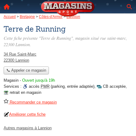
Accueil
>
Bretagne
>
Côtes-d'Armor
>
Lannion
Terre de Running
Cette fiche présente "Terre de Running", magasin situé
rue saint-marc
,
22300 Lannion.
34 Rue Saint-Marc
22300 Lannion
📞 Appeler ce magasin
Magasin
-
Ouvert jusqu'à 19h
Services :
accès
PMR
(parking, entrée adaptée)
,
CB acceptée
,
retrait en magasin
Recommander ce magasin
Améliorer cette fiche
Autres magasins à Lannion