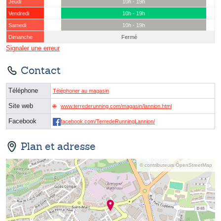
Jeudi
10h - 19h
Vendredi
10h - 19h
Samedi
10h - 19h
Dimanche
Fermé
Signaler une erreur
Contact
Téléphone
Téléphoner au magasin
Site web
www.terrederunning.com/magasin/lannion.html
Facebook
facebook.com/TerredeRunningLannion/
Plan et adresse
© contributeurs OpenStreetMap