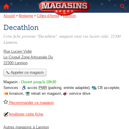
Accueil
>
Bretagne
>
Côtes-d'Armor
>
Lannion
Decathlon
Cette fiche présente "Decathlon", magasin situé
rue lucien vidié
, 22300
Lannion.
Rue Lucien Vidié
Le Cruguil Zone Artisanale Du
22300 Lannion
📞 Appeler ce magasin
Magasin
-
Ouvert jusqu'à 19h30
Services :
accès
PMR
(parking, entrée adaptée)
,
CB acceptée
,
livraison
,
retrait en magasin
,
service drive
Recommander ce magasin
Améliorer cette fiche
Autres magasins à Lannion