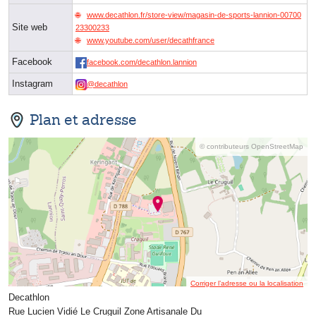
www.decathlon.fr/store-view/magasin-de-sports-lannion-00700
Site web
23300233
www.youtube.com/user/decathfrance
Facebook
facebook.com/decathlon.lannion
Instagram
@decathlon
Plan et adresse
© contributeurs OpenStreetMap
Corriger l’adresse ou la localisation
Decathlon
Rue Lucien Vidié Le Cruguil Zone Artisanale Du