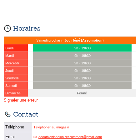
Horaires
Samedi prochain :
Jour férié (Assomption)
Lundi
9h - 19h30
Mardi
9h - 19h30
Mercredi
9h - 19h30
Jeudi
9h - 19h30
Vendredi
9h - 19h30
Samedi
9h - 19h30
Dimanche
Fermé
Signaler une erreur
Contact
Téléphone
Téléphoner au magasin
Email
decathlonlannion.recrutementⓐgmail.com