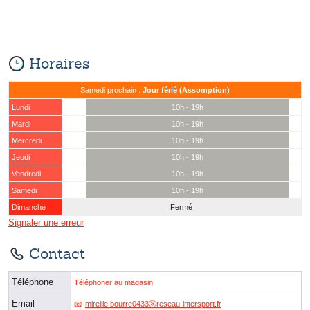
Horaires
Samedi prochain :
Jour férié (Assomption)
Lundi
10h - 19h
Mardi
10h - 19h
Mercredi
10h - 19h
Jeudi
10h - 19h
Vendredi
10h - 19h
Samedi
10h - 19h
Dimanche
Fermé
Signaler une erreur
Contact
Téléphone
Téléphoner au magasin
Email
mireille.bourre0433ⓐreseau-intersport.fr