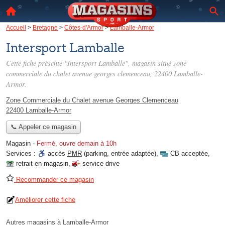
Accueil
>
Bretagne
>
Côtes-d'Armor
>
Lamballe-Armor
Intersport Lamballe
Cette fiche présente "Intersport Lamballe", magasin situé
zone
commerciale du chalet avenue georges clemenceau
, 22400 Lamballe-
Armor.
Zone Commerciale du Chalet avenue Georges Clemenceau
22400 Lamballe-Armor
📞 Appeler ce magasin
Magasin
-
Fermé, ouvre demain à 10h
Services :
accès
PMR
(parking, entrée adaptée)
,
CB acceptée
,
retrait en magasin
,
service drive
Recommander ce magasin
Améliorer cette fiche
Autres magasins à Lamballe-Armor