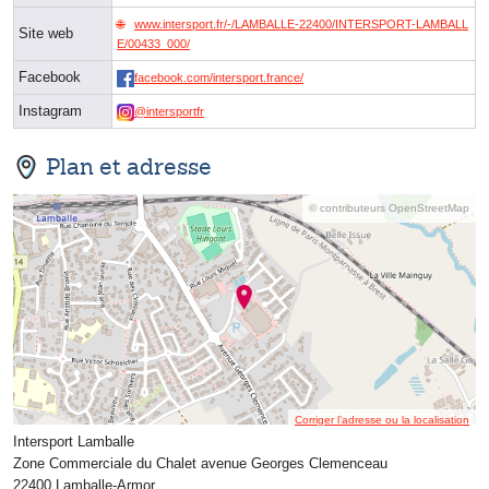
www.intersport.fr/-/LAMBALLE-22400/INTERSPORT-LAMBALL
Site web
E/00433_000/
Facebook
facebook.com/intersport.france/
Instagram
@intersportfr
Plan et adresse
© contributeurs OpenStreetMap
Corriger l’adresse ou la localisation
Intersport Lamballe
Zone Commerciale du Chalet avenue Georges Clemenceau
22400 Lamballe-Armor