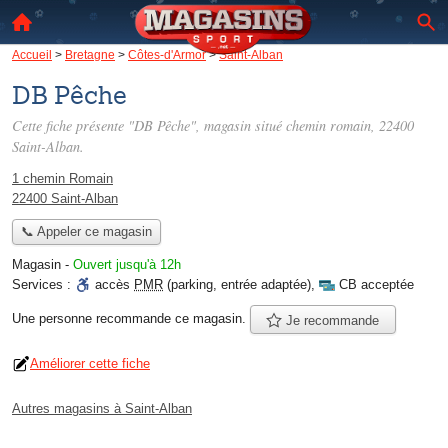
Accueil
>
Bretagne
>
Côtes-d'Armor
>
Saint-Alban
DB Pêche
Cette fiche présente "DB Pêche", magasin situé
chemin romain
, 22400
Saint-Alban.
1 chemin Romain
22400 Saint-Alban
📞 Appeler ce magasin
Magasin
-
Ouvert jusqu'à 12h
Services :
accès
PMR
(parking, entrée adaptée)
,
CB acceptée
Une personne
recommande
ce magasin.
Je recommande
Améliorer cette fiche
Autres magasins à Saint-Alban