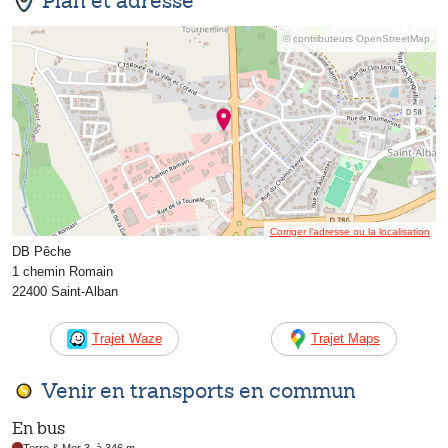
Plan et adresse
© contributeurs OpenStreetMap
Corriger l’adresse ou la localisation
DB Pêche
1 chemin Romain
22400 Saint-Alban
Trajet Waze
Trajet Maps
Venir en transports en commun
En bus
Terre & Mer 3, à 346 m