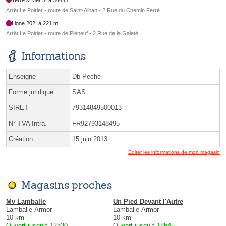
Arrêt Le Poirier - route de Saint-Alban - 2 Rue du Chemin Ferré
Ligne 202, à 221 m
Arrêt Le Poirier - route de Pléneuf - 2 Rue de la Gaieté
Informations
Enseigne
Db Peche
Forme juridique
SAS
SIRET
79314849500013
N° TVA Intra.
FR92793148495
Création
15 juin 2013
Éditer les informations de mon magasin
Magasins proches
Mv Lamballe
Un Pied Devant l'Autre
Lamballe-Armor
Lamballe-Armor
10 km
10 km
Ouvert jusqu'à 12h30
Ouvert jusqu'à 18h45