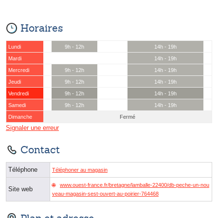
Horaires
Lundi
9h - 12h
14h - 19h
Mardi
14h - 19h
Mercredi
9h - 12h
14h - 19h
Jeudi
9h - 12h
14h - 19h
Vendredi
9h - 12h
14h - 19h
Samedi
9h - 12h
14h - 19h
Dimanche
Fermé
Signaler une erreur
Contact
Téléphone
Téléphoner au magasin
www.ouest-france.fr/bretagne/lamballe-22400/db-peche-un-nou
Site web
veau-magasin-sest-ouvert-au-poirier-764468