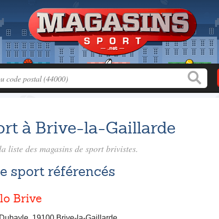
rt à Brive-la-Gaillarde
a liste des
magasins de sport brivistes
.
e sport référencés
lo Brive
Dubayle, 19100 Brive-la-Gaillarde