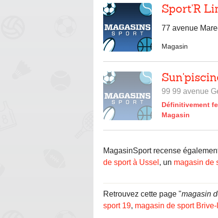
Sport'R L
77 avenue Marec
Magasin
Sun'piscin
99 99 avenue Ge
Définitivement f
Magasin
MagasinSport recense également 
de sport à Ussel
, un
magasin de s
Retrouvez cette page "
magasin de
sport 19
,
magasin de sport Brive-