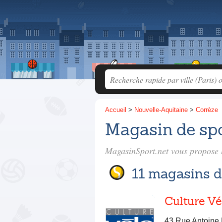
Accueil
>
Nouvelle-Aquitaine
>
Corrèze
Magasin de spo
MagasinSport.net vous propose l
11 magasins d
Culture Vé
43 Rue Antoine 