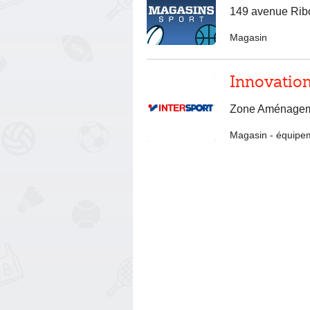
149 avenue Ribo
Magasin
Innovatio
Zone Aménageme
Magasin
-
équipem