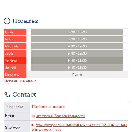
Horaires
Lundi
9h30 - 19h30
Mardi
9h30 - 19h30
Mercredi
9h30 - 19h30
Jeudi
9h30 - 19h30
Vendredi
9h30 - 19h30
Samedi
9h30 - 19h30
Dimanche
Fermé
Signaler une erreur
Contact
Téléphone
Téléphoner au magasin
Email
direction041ⓐreseau-intersport.fr
www.intersport.fr/-/CHAMPNIERS-16430/INTERSPORT-CHAM
Site web
PNIERS/00041_000/