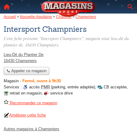
Accueil
>
Nouvelle-Aquitaine
>
Charente
>
Champniers
Intersport Champniers
Cette fiche présente "Intersport Champniers", magasin situé
lieu-dit du
plantier de
, 16430 Champniers.
Lieu-Dit du Plantier De
16430 Champniers
📞 Appeler ce magasin
Magasin
-
Fermé, ouvre à 9h30
Services :
accès
PMR
(parking, entrée adaptée)
,
CB acceptée
,
retrait en magasin
,
service drive
Recommander ce magasin
Améliorer cette fiche
Autres magasins à Champniers