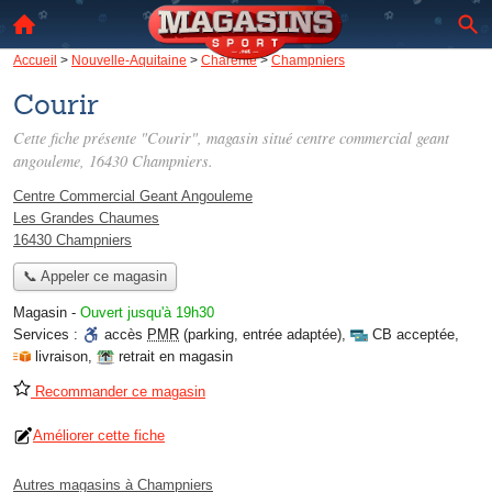
Accueil
>
Nouvelle-Aquitaine
>
Charente
>
Champniers
Courir
Cette fiche présente "Courir", magasin situé
centre commercial geant
angouleme
, 16430 Champniers.
Centre Commercial Geant Angouleme
Les Grandes Chaumes
16430 Champniers
📞 Appeler ce magasin
Magasin
-
Ouvert jusqu'à 19h30
Services :
accès
PMR
(parking, entrée adaptée)
,
CB acceptée
,
livraison
,
retrait en magasin
Recommander ce magasin
Améliorer cette fiche
Autres magasins à Champniers