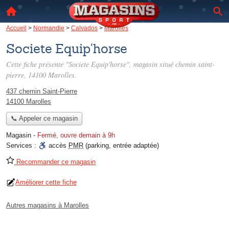
Accueil
>
Normandie
>
Calvados
>
Marolles
Societe Equip'horse
Cette fiche présente "Societe Equip'horse", magasin situé
chemin saint-
pierre
, 14100 Marolles.
437 chemin Saint-Pierre
14100 Marolles
📞 Appeler ce magasin
Magasin
-
Fermé, ouvre demain à 9h
Services :
accès
PMR
(parking, entrée adaptée)
Recommander ce magasin
Améliorer cette fiche
Autres magasins à Marolles