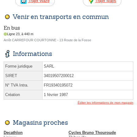
Trajet Waze
Trajet Maps
Venir en transports en commun
En bus
Ligne 23, à 440 m
Arrêt CARREFOUR COURTONNE - 13 Route de la Fosse
Informations
Forme juridique
SARL
SIRET
34019507200012
N° TVA Intra.
FR19340195072
Création
1 février 1987
Éditer les informations de mon magasin
Magasins proches
Decathlon
Cycles Bruno Thouroude