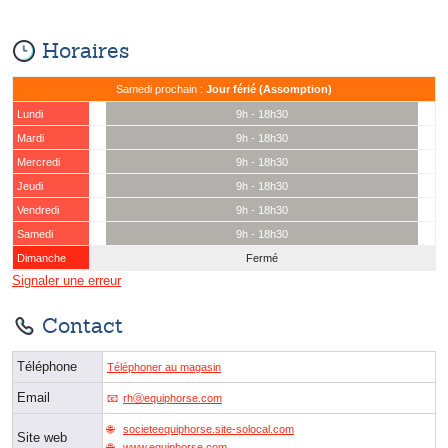
Horaires
Samedi prochain :
Jour férié (Assomption)
Lundi
9h - 18h30
Mardi
9h - 18h30
Mercredi
9h - 18h30
Jeudi
9h - 18h30
Vendredi
9h - 18h30
Samedi
9h - 18h30
Dimanche
Fermé
Signaler une erreur
Contact
Téléphone
Téléphoner au magasin
Email
rhⓐequiphorse.com
societeequiphorse.site-solocal.com
Site web
www.equiphorse.com