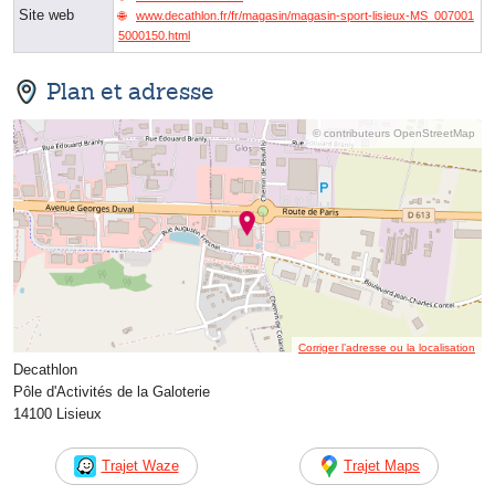
Site web
www.decathlon.fr/fr/magasin/magasin-sport-lisieux-MS_007001
5000150.html
Plan et adresse
© contributeurs OpenStreetMap
Corriger l’adresse ou la localisation
Decathlon
Pôle d'Activités de la Galoterie
14100 Lisieux
Trajet Waze
Trajet Maps