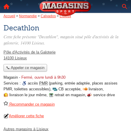
Accueil
>
Normandie
>
Calvados
>
Lisieux
Decathlon
Cette fiche présente "Decathlon", magasin situé
pôle d'activités de la
galoterie
, 14100 Lisieux.
Pôle d'Activités de la Galoterie
14100 Lisieux
📞 Appeler ce magasin
Magasin
-
Fermé, ouvre lundi à 9h30
Services :
accès
PMR
(parking, entrée adaptée, places assises
PMR, toilettes accessibles)
,
CB acceptée
,
livraison
,
livraison le jour même
,
retrait en magasin
,
service drive
Recommander ce magasin
Améliorer cette fiche
Autres magasins à Lisieux