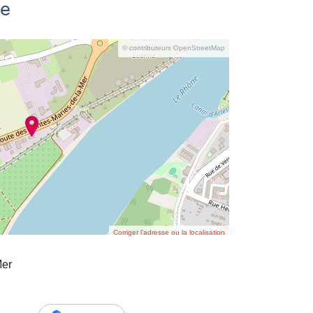
se
© contributeurs OpenStreetMap
Corriger l’adresse ou la localisation
Mer