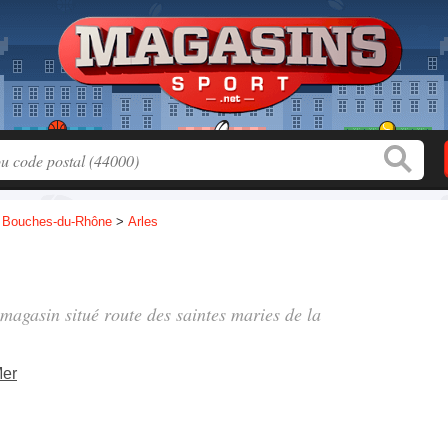
>
Bouches-du-Rhône
>
Arles
, magasin situé
route des saintes maries de la
Mer