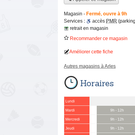
Magasin
-
Fermé, ouvre à 9h
Services :
accès
PMR
(parking
retrait en magasin
Recommander ce magasin
Améliorer cette fiche
Autres magasins à Arles
Horaires
Lundi
Mardi
9h - 12h
Mercredi
9h - 12h
Jeudi
9h - 12h