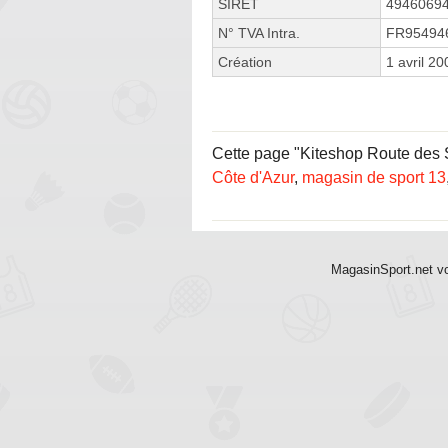
SIRET
4946069
N° TVA Intra.
FR95494
Création
1 avril 20
Cette page "Kiteshop Route des Sa
Côte d'Azur
,
magasin de sport 13
MagasinSport.net vo