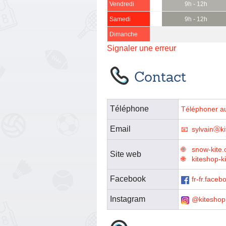
Vendredi
9h - 12h
Samedi
9h - 12h
Dimanche
Signaler une erreur
Contact
Téléphone
Téléphoner a
Email
sylvainⓐki
snow-kite.
Site web
kiteshop-k
Facebook
fr-fr.fac
Instagram
@kiteshop.