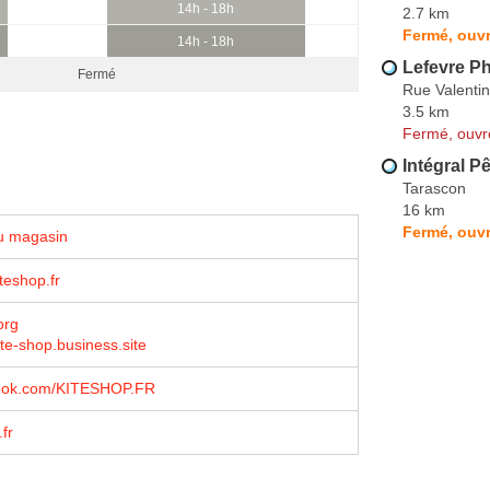
14h - 18h
2.7 km
Fermé, ouvr
14h - 18h
Lefevre Ph
Fermé
Rue Valenti
3.5 km
Fermé, ouvr
Intégral P
Tarascon
16 km
Fermé, ouvr
u magasin
teshop.fr
org
ite-shop.business.site
ebook.com/KITESHOP.FR
fr