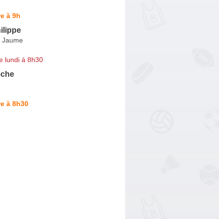
e à 9h
ilippe
n Jaume
e lundi à 8h30
êche
e à 8h30