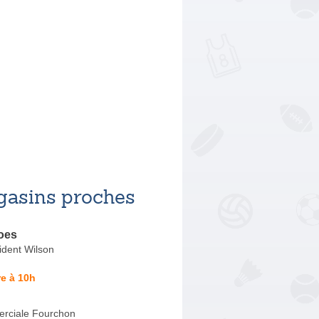
asins proches
oes
ident Wilson
e à 10h
rciale Fourchon