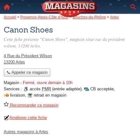
Accueil
>
Provence-Alpes-Côte d'Azur
>
Bouches-du-Rhône
>
Arles
Canon Shoes
Cette fiche présente "Canon Shoes", magasin situé
rue du président
wilson
, 13200 Arles.
4 Rue du Président Wilson
13200 Arles
📞 Appeler ce magasin
Magasin
-
Fermé, ouvre demain à 10h
Services :
accès
PMR
(entrée adaptée)
,
CB acceptée
,
livraison
,
retrait en magasin
Recommander ce magasin
Améliorer cette fiche
Autres magasins à Arles