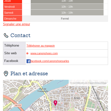
Jeudi
10h - 19h
Vendredi
10h - 19h
Samedi
10h - 19h
Dimanche
Fermé
Signaler une erreur
Contact
Téléphone
Téléphoner au magasin
Site web
www.canonshoes.com
Facebook
facebook.com/canonshoesarles
Plan et adresse
© contributeurs OpenStreetMap