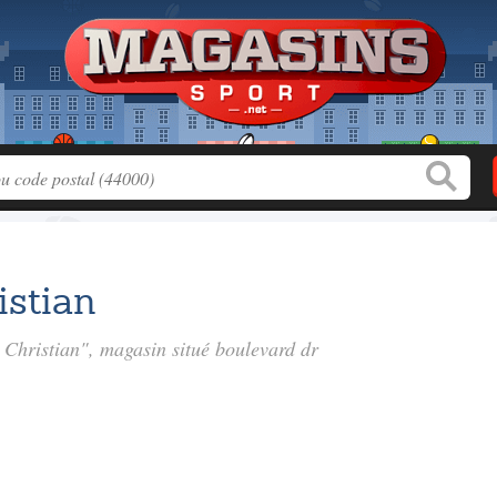
stian
Christian", magasin situé
boulevard dr