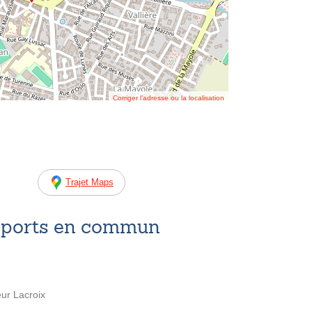
Corriger l’adresse ou la localisation
Trajet Maps
nsports en commun
eur Lacroix