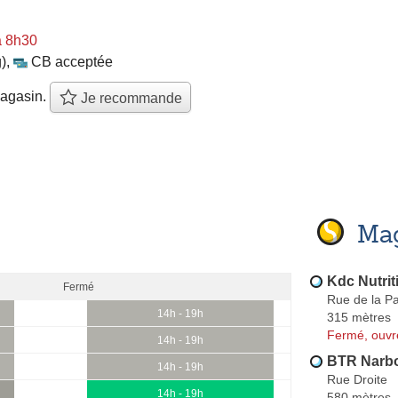
à 8h30
)
,
CB acceptée
agasin.
Je recommande
Mag
Kdc Nutrit
Fermé
Rue de la Pa
14h - 19h
315 mètres
Fermé, ouvr
14h - 19h
BTR Narb
14h - 19h
Rue Droite
14h - 19h
580 mètres