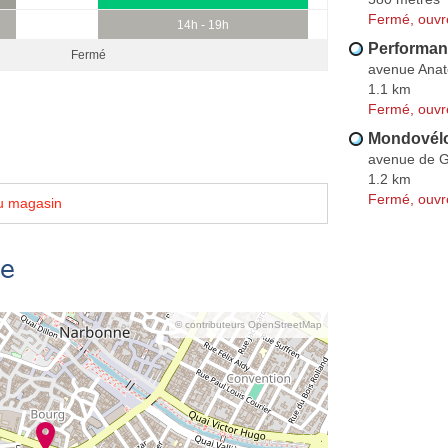
Fermé, ouvr
14h - 19h
Performan
Fermé
avenue Anat
1.1 km
Fermé, ouvr
Mondovél
avenue de G
1.2 km
Fermé, ouvr
u magasin
se
© contributeurs OpenStreetMap