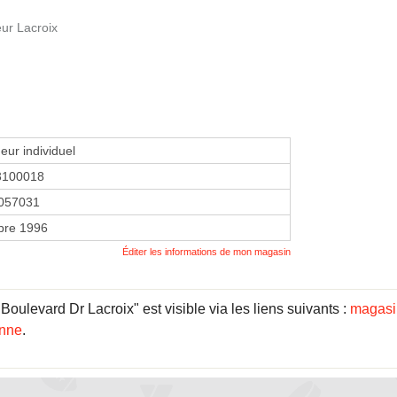
eur Lacroix
eur individuel
3100018
057031
bre 1996
Éditer les informations de mon magasin
ulevard Dr Lacroix" est visible via les liens suivants :
magasin
onne
.