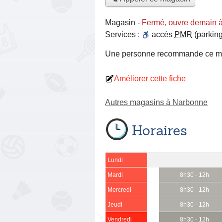
Magasin
-
Fermé, ouvre demain 
Services :
accès
PMR
(parking
Une personne
recommande
ce m
Améliorer cette fiche
Autres magasins à Narbonne
Horaires
Lundi
Mardi
8h30 - 12h
Mercredi
8h30 - 12h
Jeudi
8h30 - 12h
Vendredi
8h30 - 12h