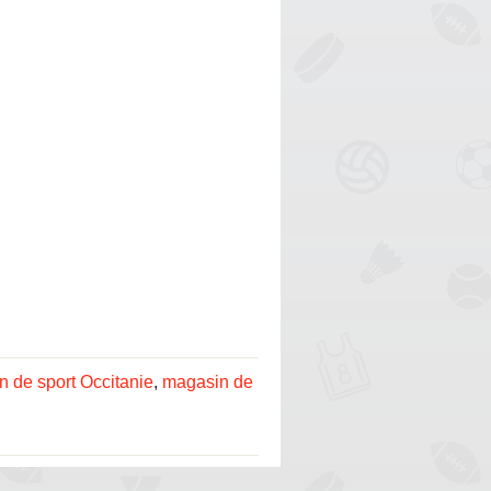
 de sport Occitanie
,
magasin de