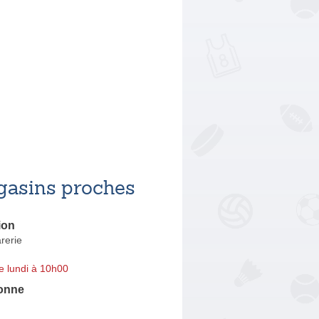
asins proches
ion
rerie
e lundi à 10h00
onne