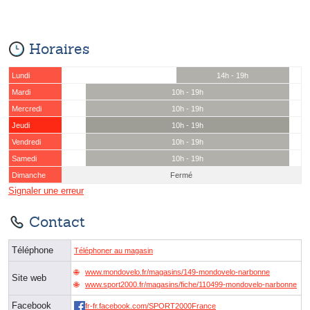
Horaires
Lundi
14h - 19h
Mardi
10h - 19h
Mercredi
10h - 19h
Jeudi
10h - 19h
Vendredi
10h - 19h
Samedi
10h - 19h
Dimanche
Fermé
Signaler une erreur
Contact
Téléphone
Téléphoner au magasin
www.mondovelo.fr/magasins/149-mondovelo-narbonne
Site web
www.sport2000.fr/magasins/fiche/110499-mondovelo-narbonne
Facebook
fr-fr.facebook.com/SPORT2000France