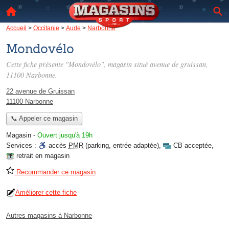
Accueil
>
Occitanie
>
Aude
>
Narbonne
Mondovélo
Cette fiche présente "Mondovélo", magasin situé
avenue de gruissan
,
11100 Narbonne.
22 avenue de Gruissan
11100 Narbonne
📞 Appeler ce magasin
Magasin
-
Ouvert jusqu'à 19h
Services :
accès
PMR
(parking, entrée adaptée)
,
CB acceptée
,
retrait en magasin
Recommander ce magasin
Améliorer cette fiche
Autres magasins à Narbonne