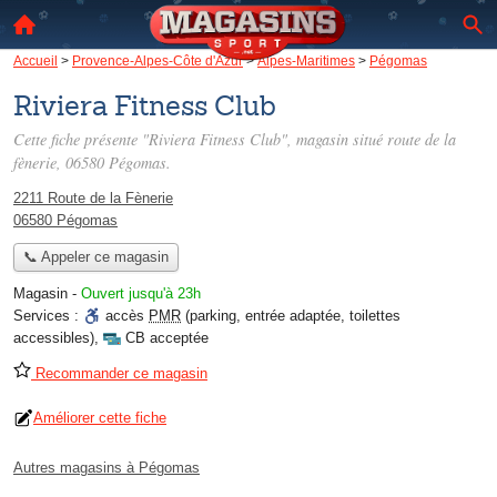
Accueil
>
Provence-Alpes-Côte d'Azur
>
Alpes-Maritimes
>
Pégomas
Riviera Fitness Club
Cette fiche présente "Riviera Fitness Club", magasin situé
route de la
fènerie
, 06580 Pégomas.
2211 Route de la Fènerie
06580 Pégomas
📞 Appeler ce magasin
Magasin
-
Ouvert jusqu'à 23h
Services :
accès
PMR
(parking, entrée adaptée, toilettes
accessibles)
,
CB acceptée
Recommander ce magasin
Améliorer cette fiche
Autres magasins à Pégomas