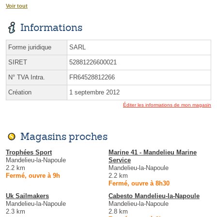
Voir tout
Informations
Forme juridique
SARL
SIRET
52881226600021
N° TVA Intra.
FR64528812266
Création
1 septembre 2012
Éditer les informations de mon magasin
Magasins proches
Trophées Sport
Marine 41 - Mandelieu Marine
Mandelieu-la-Napoule
Service
2.2 km
Mandelieu-la-Napoule
Fermé, ouvre à 9h
2.2 km
Fermé, ouvre à 8h30
Uk Sailmakers
Cabesto Mandelieu-la-Napoule
Mandelieu-la-Napoule
Mandelieu-la-Napoule
2.3 km
2.8 km