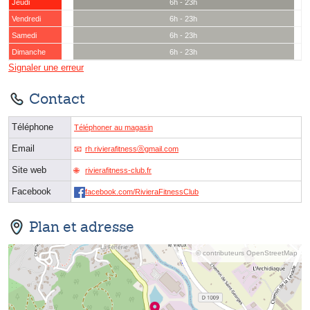
Jeudi
6h - 23h
Vendredi
6h - 23h
Samedi
6h - 23h
Dimanche
6h - 23h
Signaler une erreur
Contact
Téléphone
Téléphoner au magasin
Email
rh.rivierafitnessⓐgmail.com
Site web
rivierafitness-club.fr
Facebook
facebook.com/RivieraFitnessClub
Plan et adresse
© contributeurs OpenStreetMap