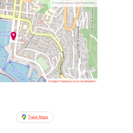
© contributeurs OpenStreetMap
Corriger l’adresse ou la localisation
Trajet Maps