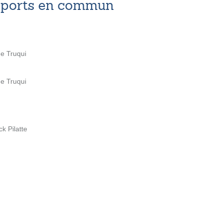
nsports en commun
ue Truqui
ue Truqui
k Pilatte