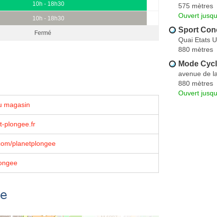
10h - 18h30
575 mètres
Ouvert jusq
10h - 18h30
Sport Conc
Fermé
Quai Etats U
880 mètres
Mode Cycl
avenue de l
880 mètres
Ouvert jusqu
u magasin
-plongee.fr
com/planetplongee
ongee
se