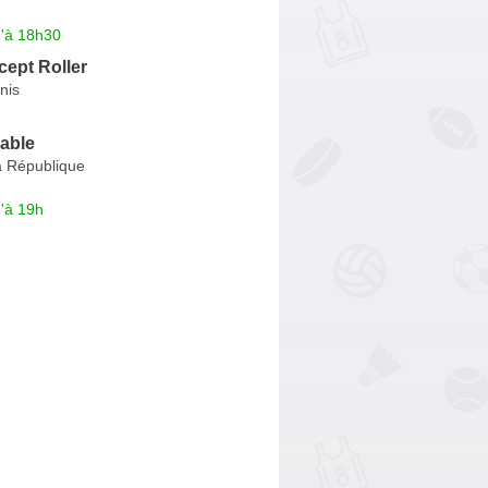
u'à 18h30
ept Roller
nis
able
a République
'à 19h