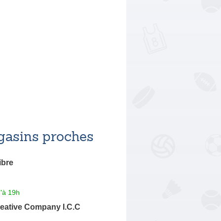
asins proches
ibre
'à 19h
reative Company I.C.C