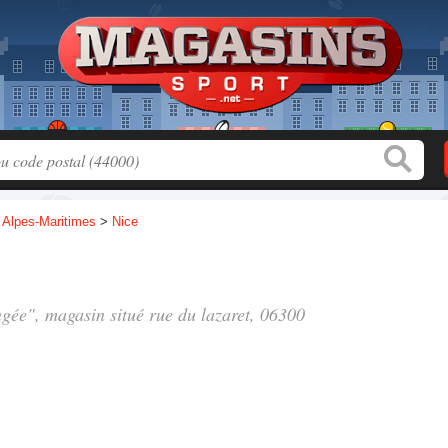
>
Alpes-Maritimes
>
Nice
ongée", magasin situé
rue du lazaret
, 06300