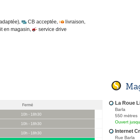
 adaptée)
,
CB acceptée
,
livraison
,
ait en magasin
,
service drive
Mag
La Roue L
Fermé
Barla
10h - 18h30
550 mètres
Ouvert jusqu
10h - 18h30
Internet C
10h - 18h30
Rue Barla