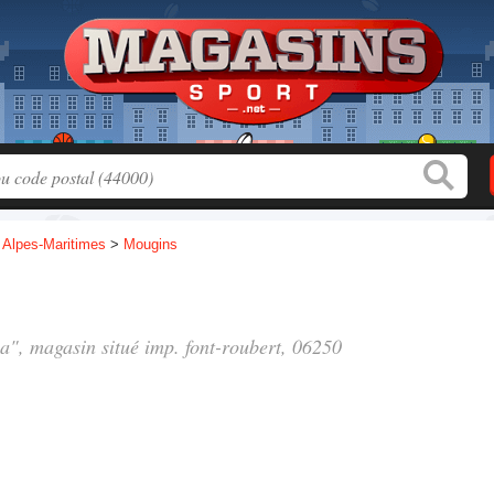
>
Alpes-Maritimes
>
Mougins
ia", magasin situé
imp. font-roubert
, 06250