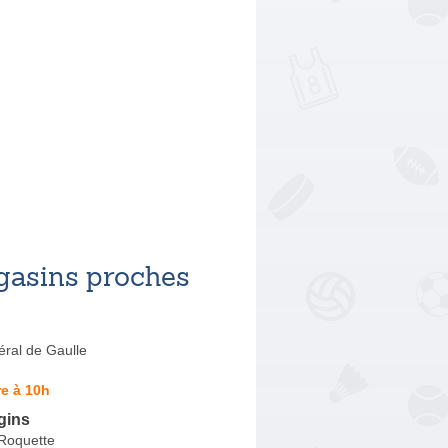
asins proches
ral de Gaulle
e à 10h
gins
 Roquette