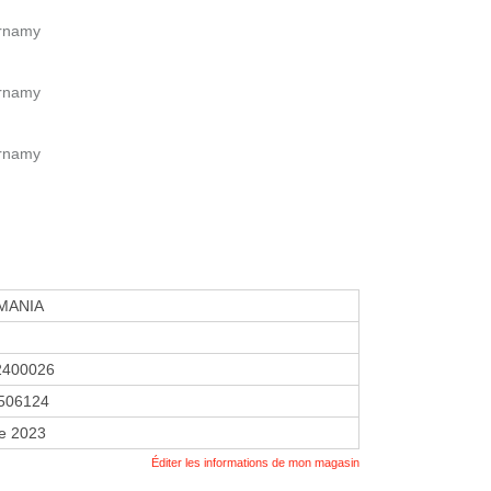
urnamy
urnamy
urnamy
MANIA
2400026
506124
re 2023
Éditer les informations de mon magasin