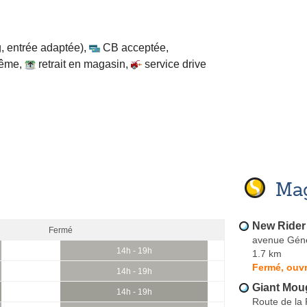
, entrée adaptée)
,
CB acceptée
,
même
,
retrait en magasin
,
service drive
Mag
New Rider
Fermé
avenue Géné
14h - 19h
1.7 km
Fermé, ouvr
14h - 19h
Giant Mou
14h - 19h
Route de la