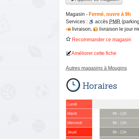
Magasin
-
Fermé, ouvre à 9h
Services :
accès
PMR
(parking
livraison
,
livraison le jour 
Recommander ce magasin
Améliorer cette fiche
Autres magasins à Mougins
Horaires
Lundi
Mardi
9h - 12h
Mercredi
9h - 12h
Jeudi
9h - 12h