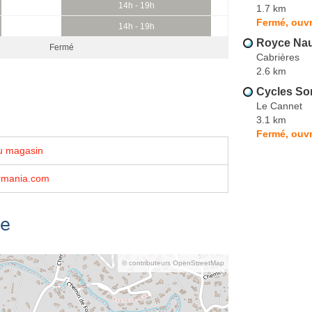
14h - 19h
1.7 km
Fermé, ouvr
14h - 19h
Royce Nau
Fermé
Cabrières
2.6 km
Cycles Sor
Le Cannet
3.1 km
Fermé, ouvr
u magasin
rmania.com
se
© contributeurs OpenStreetMap