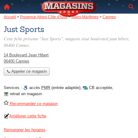
Accueil
>
Provence-Alpes-Côte d'Azur
>
Alpes-Maritimes
>
Cannes
Just Sports
Cette fiche présente "Just Sports", magasin situé
boulevard jean hibert
,
06400 Cannes.
14 Boulevard Jean Hibert
06400 Cannes
📞 Appeler ce magasin
Services :
accès
PMR
(entrée adaptée)
,
CB acceptée
,
retrait en magasin
Recommander ce magasin
Améliorer cette fiche
Renseigner les horaires