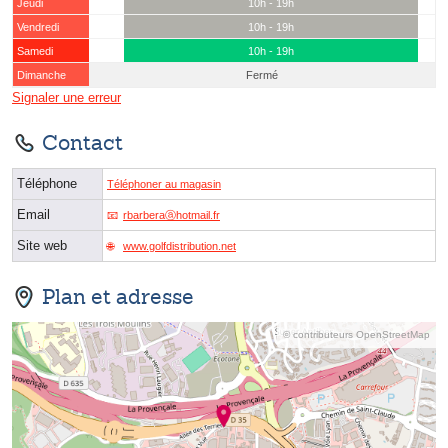
Jeudi
10h - 19h
Vendredi
10h - 19h
Samedi
10h - 19h
Dimanche
Fermé
Signaler une erreur
Contact
Téléphone
Téléphoner au magasin
Email
rbarberaⓐhotmail.fr
Site web
www.golfdistribution.net
Plan et adresse
© contributeurs OpenStreetMap