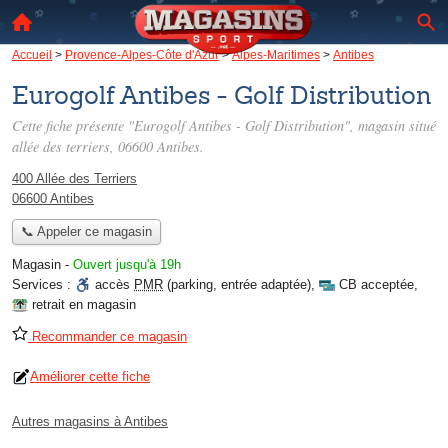
Accueil
>
Provence-Alpes-Côte d'Azur
>
Alpes-Maritimes
>
Antibes
Eurogolf Antibes - Golf Distribution
Cette fiche présente "Eurogolf Antibes - Golf Distribution", magasin situé
allée des terriers
, 06600 Antibes.
400 Allée des Terriers
06600 Antibes
📞 Appeler ce magasin
Magasin
-
Ouvert jusqu'à 19h
Services :
accès
PMR
(parking, entrée adaptée)
,
CB acceptée
,
retrait en magasin
Recommander ce magasin
Améliorer cette fiche
Autres magasins à Antibes